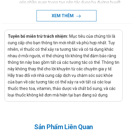
góp phần quan trọng tạo nên tác dụng hạ đường huyết
của glimepirid. Sử dụng glimepirid có thể làm tăng tính
XEM THÊM
nhạy cảm của các mô ngoại biên đối với insulin. Tuy nhiên,
cũng như với các sulphonylurea khác, cơ chế tạo nên tác
dụng hạ đường huyết khi sử dụng glimepirid lâu dài chưa
Tuyên bố miễn trừ trách nhiệm:
Mục tiêu của chúng tôi là
được biết rõ. Tác động hạ đường huyết nhẹ xuất hiện khi
cung cấp cho bạn thông tin mới nhất và phù hợp nhất. Tuy
sử dụng liều uống 0,5 -0,6 mg ở người khỏe mạnh. Thời
nhiên, vì thuốc có thể xảy ra tương tác và có tá dụng khác
nhau ở mỗi người, vì thế chúng tôi không thể đảm bảo rằng
gian đạt tác động tối đa là khoảng 2-3 giờ. Tác động hạ
thông tin này bao gồm tất cả các tương tác có thể. Thông tin
đường huyết duy trì trong vòng 24 giờ trên tất cả các
này không thay thế cho lời khuyên từ các chuyên gia y tế.
nhóm điều trị.
Hãy trao đổi với nhà cung cấp dịch vụ chăm sóc sức khỏe
Chỉ định:
của bạn về các tương tác có thể xảy ra với tất cả các loại
thuốc theo toa, vitamin, thảo dược và chất bổ sung, và các
Thuốc Perglim 1 được chỉ định điều trị đái tháo đường
loại thuốc không kê đơn mà hiện tại bạn đang sử dụng.
không phụ thuộc insulin (đái tháo đường typ 2) ở người
lớn, khi không kiểm soát được glucose huyết bằng chế độ
ăn, luyện tập thể lực và giảm cân.
Hướng dẫn sử dụng Perglim 1 Mega We
Sản Phẩm Liên Quan
care