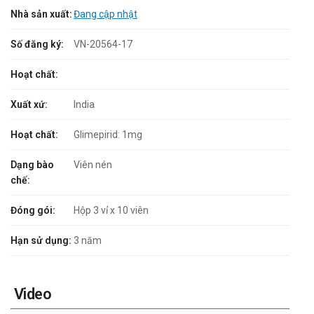
Nhà sản xuất:
Đang cập nhật
Số đăng ký:
VN-20564-17
Hoạt chất:
Xuất xứ:
India
Hoạt chất:
Glimepirid: 1mg
Dạng bào
Viên nén
chế:
Đóng gói:
Hộp 3 vỉ x 10 viên
Hạn sử dụng:
3 năm
Video