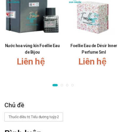
với liều metformin tối đa, thì có thể phối hợp với glimepirid.
Vẫn duy trì liều của metformin, glimepirid được bắt đầu
với liều thấp, sau đó nâng dần đến khi đạt yêu cầu về
glucose huyết. Việc phối hợp phải có sự theo dõi chặt chẽ
của thầy thuốc.
Ở những người bệnh không kiểm soát được glucose huyết
Nước hoa vùng kín Foellie Eau
Foellie Eau de Désir Inner
với liều glimepirid tối đa, thì có thể xem xét phối hợp với
de Bijou
Perfume 5ml
Liên hệ
insulin. Vẫn duy trì liều của glimepirid, insulin được bắt đầu
Liên hệ
với liều thấp và điều chỉnh liều dựa vào mức glucose huyết
mong muốn. Việc phối hợp phải có sự theo dõi chặt chẽ
của thầy thuốc.
Thường uống thuốc 1 lần trong ngày vào ngay trước hoặc
trong bữa ăn sáng hoặc bữa ăn trưa.
Chủ đề
Không tăng liều để bù cho liều hôm trước quên uống.
Nếu sau khi uống 1 viên 1mg glimepirid mà đã có hiện
Thuốc điều trị Tiểu đường tuýp 2
tượng hạ glueose huyết thì người bệnh có thể chỉ cần điều