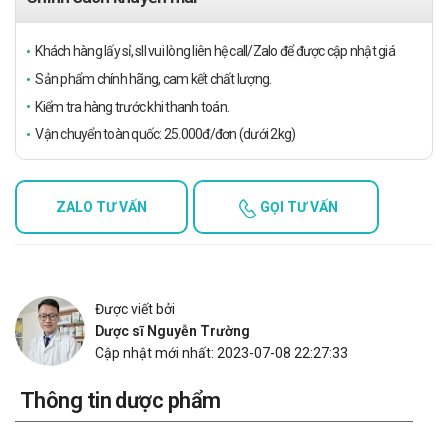
Khách hàng lấy sỉ, sll vui lòng liên hệ call/Zalo để được cập nhật giá
Sản phẩm chính hãng, cam kết chất lượng.
Kiểm tra hàng trước khi thanh toán.
Vận chuyển toàn quốc: 25.000đ/đơn (dưới 2kg)
ZALO TƯ VẤN
GỌI TƯ VẤN
Được viết bởi
Dược sĩ Nguyễn Trường
Cập nhật mới nhất: 2023-07-08 22:27:33
Thông tin dược phẩm