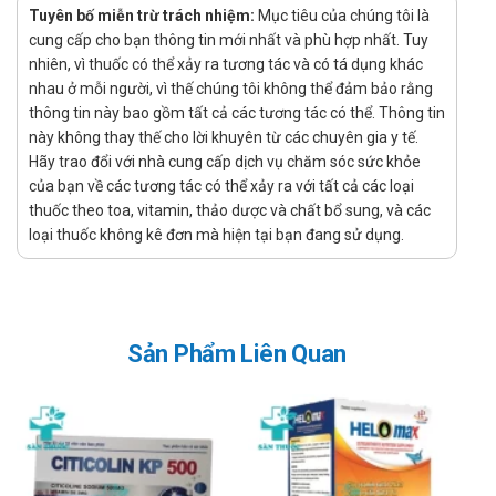
hóa và thiếu dinh dưỡng.
Tuyên bố miễn trừ trách nhiệm:
Mục tiêu của chúng tôi là
cung cấp cho bạn thông tin mới nhất và phù hợp nhất. Tuy
Phòng ngừa, ngăn chặn tiến triển các bệnh về mắt gây ra suy
nhiên, vì thuốc có thể xảy ra tương tác và có tá dụng khác
giảm thị lực và mù lòa.
nhau ở mỗi người, vì thế chúng tôi không thể đảm bảo rằng
Hỗ trợ phát triển và duy trì chức năng của não, tăng cường trí
thông tin này bao gồm tất cả các tương tác có thể. Thông tin
này không thay thế cho lời khuyên từ các chuyên gia y tế.
lực.
Hãy trao đổi với nhà cung cấp dịch vụ chăm sóc sức khỏe
Chống chỉ định khi dùng sản phẩm PM
của bạn về các tương tác có thể xảy ra với tất cả các loại
Eye Tonic
thuốc theo toa, vitamin, thảo dược và chất bổ sung, và các
loại thuốc không kê đơn mà hiện tại bạn đang sử dụng.
Không dùng cho người mẫn cảm với bất kỳ thành phần nào
của sản phẩm.
Liều dùng - Cách dùng sản phẩm PM Eye
Tonic
Sản Phẩm Liên Quan
Dùng 1 - 2 viên mỗi ngày, trong hoặc sau khi ăn hoặc theo sự
chỉ dẫn của bác sĩ.
Lưu ý khi sử dụng sản phẩm PM Eye Tonic