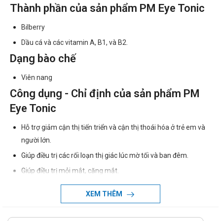
Thành phần của sản phẩm PM Eye Tonic
Bilberry
Dầu cá và các vitamin A, B1, và B2.
Dạng bào chế
Viên nang
Công dụng - Chỉ định của sản phẩm PM
Eye Tonic
Hỗ trợ giảm cận thị tiến triển và cận thị thoái hóa ở trẻ em và
người lớn.
Giúp điều trị các rối loạn thị giác lúc mờ tối và ban đêm.
Giúp điều trị mỏi mắt, căng mắt.
Tăng cường chức năng mắt, bảo vệ và phục hồi mô mắt.
XEM THÊM
Chống lại các tác nhân gây tổn thương của môi trường như
tia tử ngoại, sử dụng máy vi tính quá mức, tác nhân gây oxi