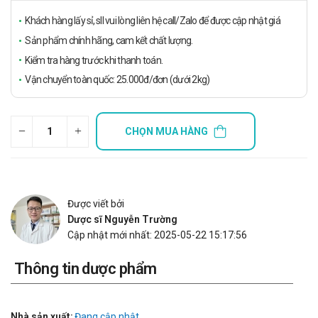
Khách hàng lấy sỉ, sll vui lòng liên hệ call/Zalo để được cập nhật giá
Sản phẩm chính hãng, cam kết chất lượng.
Kiểm tra hàng trước khi thanh toán.
Vận chuyển toàn quốc: 25.000đ/đơn (dưới 2kg)
CHỌN MUA HÀNG
Được viết bởi
Dược sĩ Nguyễn Trường
Cập nhật mới nhất: 2025-05-22 15:17:56
Thông tin dược phẩm
Nhà sản xuất:
Đang cập nhật