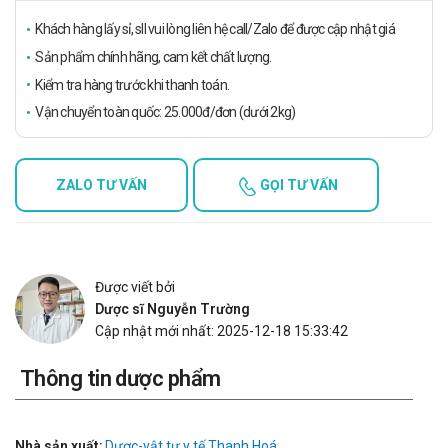
Khách hàng lấy sỉ, sll vui lòng liên hệ call/Zalo để được cập nhật giá
Sản phẩm chính hãng, cam kết chất lượng.
Kiểm tra hàng trước khi thanh toán.
Vận chuyển toàn quốc: 25.000đ/đơn (dưới 2kg)
ZALO TƯ VẤN
GỌI TƯ VẤN
Được viết bởi
Dược sĩ Nguyễn Trường
Cập nhật mới nhất: 2025-12-18 15:33:42
Thông tin dược phẩm
Nhà sản xuất:
Dược-vật tư y tế Thanh Hoá