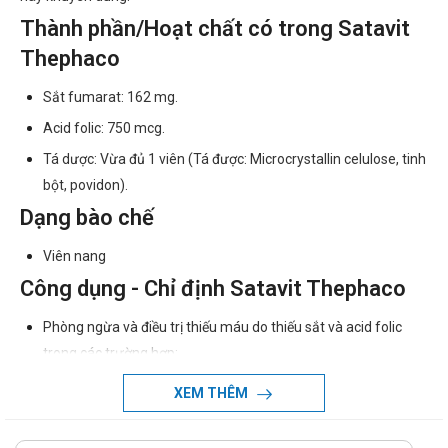
Thành phần/Hoạt chất có trong Satavit
Thephaco
Sắt fumarat: 162 mg.
Acid folic: 750 mcg.
Tá dược: Vừa đủ 1 viên (Tá được: Microcrystallin celulose, tinh
bột, povidon).
Dạng bào chế
Viên nang
Công dụng - Chỉ định Satavit Thephaco
Phòng ngừa và điều trị thiếu máu do thiếu sắt và acid folic
trong các trường hợp:
Phụ nữ trong thời kỳ mang thai và cho con bú.
XEM THÊM
Bệnh nhân sau phẫu thuật, dưỡng bệnh.
Bệnh nhân nhiễm ký sinh trung, sau khi bị sốt rét.