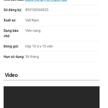
Số đăng ký:
893100344023
Xuất xứ:
Việt Nam
Dạng bào
Viên nang
chế:
Đóng gói:
Hộp 10 vỉ x 10 viên
Hạn sử dụng:
36 tháng
Video