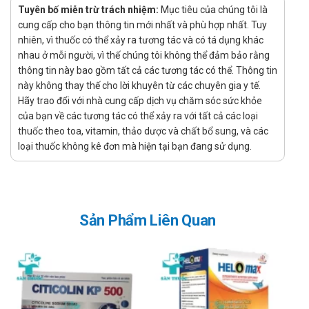
Tuyên bố miễn trừ trách nhiệm:
Mục tiêu của chúng tôi là
Phụ nữ, trẻ em thiếu máu do thiếu sắt, người suy dinh
cung cấp cho bạn thông tin mới nhất và phù hợp nhất. Tuy
dưỡng.
nhiên, vì thuốc có thể xảy ra tương tác và có tá dụng khác
nhau ở mỗi người, vì thế chúng tôi không thể đảm bảo rằng
Mọi trường hợp thiếu máu do không cung cấp đủ hoặc
thông tin này bao gồm tất cả các tương tác có thể. Thông tin
mắt chất sắt và các yếu tố tạo máu.
này không thay thế cho lời khuyên từ các chuyên gia y tế.
Sản phẩm được chỉ định sử dụng cho đối
Hãy trao đổi với nhà cung cấp dịch vụ chăm sóc sức khỏe
của bạn về các tương tác có thể xảy ra với tất cả các loại
tượng nào?
thuốc theo toa, vitamin, thảo dược và chất bổ sung, và các
loại thuốc không kê đơn mà hiện tại bạn đang sử dụng.
Dùng cho người thiếu máu do thiếu sắt và acid folic.
Hướng dẫn sử dụng Satavit Thephaco
Liều dùng:
Người lớn : Uống 2 — 3 viên/ngày. :
Sản Phẩm Liên Quan
Trẻ em: Uống 1 — 2 viên/ngày.
Uống trước bữa ăn. Tối đa không quá 6 viên/ngày.
Phụ nữ có thai uống liều duy trì I viên/ngày trong suốt thời
kỳ mang thai.