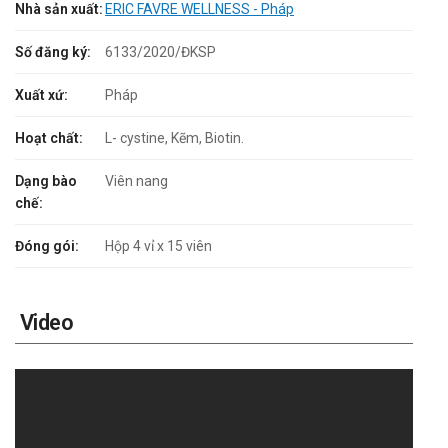
Nhà sản xuất:
ERIC FAVRE WELLNESS - Pháp
Số đăng ký:
6133/2020/ĐKSP
Xuất xứ:
Pháp
Hoạt chất:
L- cystine, Kẽm, Biotin.
Dạng bào
Viên nang
chế:
Đóng gói:
Hộp 4 vỉ x 15 viên
Video