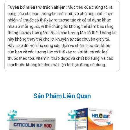
Tuyên bố miễn trừ trách nhiệm:
Mục tiêu của chúng tôi là
Mẫn cảm với bất cứ thành phần nào của sản phẩm.
cung cấp cho bạn thông tin mới nhất và phù hợp nhất. Tuy
Cách dùng - Liều dùng Skytine
nhiên, vì thuốc có thể xảy ra tương tác và có tá dụng khác
nhau ở mỗi người, vì thế chúng tôi không thể đảm bảo rằng
Người lớn uống 1-2 viên x 2 lần/ngày. Duy trì sử dụng trong 2-
thông tin này bao gồm tất cả các tương tác có thể. Thông tin
3 tháng để đạt hiệu quả tốt nhất.
này không thay thế cho lời khuyên từ các chuyên gia y tế.
Lưu ý khi sử dụng Skytine
Hãy trao đổi với nhà cung cấp dịch vụ chăm sóc sức khỏe
của bạn về các tương tác có thể xảy ra với tất cả các loại
Sản phẩm không phải là thuốc, không có tác dụng thay thế
thuốc theo toa, vitamin, thảo dược và chất bổ sung, và các
thuốc chữa bệnh.
loại thuốc không kê đơn mà hiện tại bạn đang sử dụng.
Hiệu quả sản phẩm nhanh hay chậm ở mỗi người có thể khác
nhau, tùy thuộc vào thể trạng, mức độ hấp thụ và cơ địa.
Tác dụng phụ khi sử dụng Skytine
Sản Phẩm Liên Quan
Chưa ghi nhận về bất kì tác dụng không mong muốn nào
trong quá trình sử dụng sản phẩm.
Sử dụng thuốc cho phụ nữ có thai hoặc
đang cho con bú