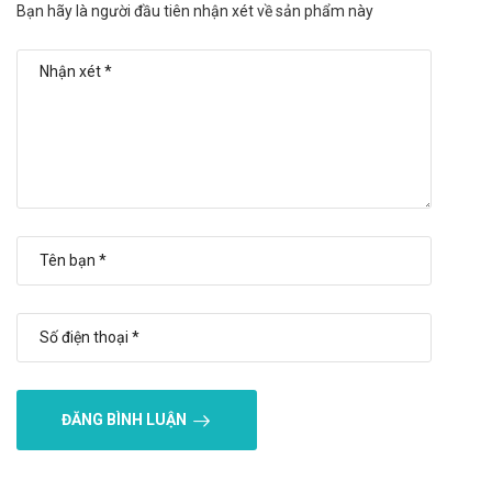
Bạn hãy là người đầu tiên nhận xét về sản phẩm này
Mindasama
Livercyn
Collagen
Giá Skytine là bao nhiêu?
Skytine
hiện đang được bán sỉ lẻ tại
Trường Anh
. Các
bạn vui lòng liên hệ hotline công ty
Call/Zalo:
090.179.6388
để được giải đáp thắc mắc về giá.
Mua Skytine ở đâu?
Các bạn có thể dễ dàng mua
Skytine
tại
Trường Anh
bằng cách:
Mua hàng trực tiếp tại cửa hàng với khách lẻ theo
khung giờ
sáng:10h-11h
,
chiều: 14h30-15h30
Mua hàng trên website:
https://santhuoc.net
Mua hàng qua số điện thoại
ĐĂNG BÌNH LUẬN
hotline:
Call/Zalo: 090.179.6388
để được gặp dược sĩ
đại học tư vấn cụ thể và nhanh nhất.