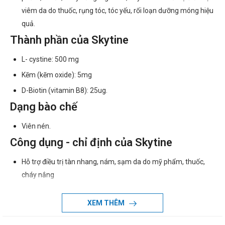
viêm da do thuốc, rụng tóc, tóc yếu, rối loạn dưỡng móng hiệu
quả.
Thành phần của Skytine
L- cystine: 500 mg
Kẽm (kẽm oxide): 5mg
D-Biotin (vitamin B8): 25ug.
Dạng bào chế
Viên nén.
Công dụng - chỉ định của Skytine
Hỗ trợ điều trị tàn nhang, nám, sạm da do mỹ phẩm, thuốc,
cháy nắng
Hỗ trợ điều trị viêm da do thuốc, rụng tóc, tóc yếu, rối loạn
XEM THÊM
dưỡng móng.
Chống chỉ định của Skytine