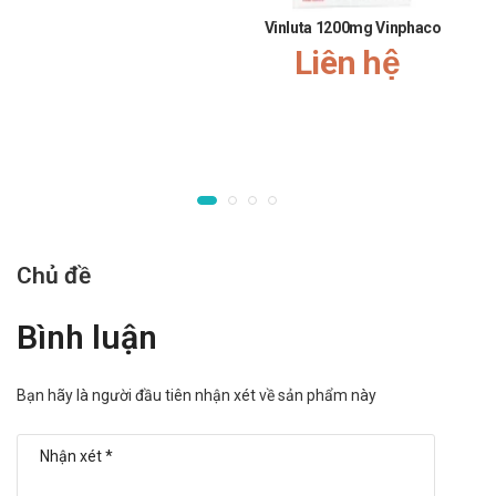
Vinluta 1200mg Vinphaco
Không để thuốc gần nơi trẻ em chơi đùa, tránh trường hợp trẻ
Liên hệ
em có thể nghịch và vô tình uống phải.
Dùng thuốc theo chỉ định của Bác sĩ.
Trong đợt trĩ cấp, rò hậu môn, viêm đại tràng xuất huyết
(dạng gel thụt)
Đối với người bị bệnh kết tràng, tránh dùng lúc đói và cần giảm
liều. Người bị phình đại tràng cần thận trọng khi dùng sorbitol
vì nhu động đại tràng có thể bị thay đổi, gây u phân. Nếu có
Chủ đề
phản ứng kích ứng hoặc mẫn cảm, bạn cần ngưng dùng
thuốc ngay và thông báo cho bác sĩ
Bình luận
Bạn lưu ý không nên sử dụng thuốc nhuận tràng lâu dài. Điều
trị táo bón bằng thuốc chỉ để hỗ trợ trong điều trị bằng chế độ
Bạn hãy là người đầu tiên nhận xét về sản phẩm này
ăn uống.
Tác dụng phụ của Sorbitol 3% Vinphaco
Tiêu chảy, đau bụng, đặc biệt ở người có hội chứng ruột kích