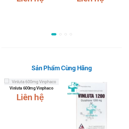
chuyên môn nếu muốn dùng thuốc này cho trẻ.
Cách dùng
Gel thụt trực tràng: mở nắp rồi đưa đầu tuýp thuốc vào
trực tràng, sau đó bóp hết thuốc trong tuýp vào trong
trực tràng. Khi rút tuýp thuốc ra ngoài vẫn giữ nguyên
động tác bóp, nếu vẫn chưa bóp hết thuốc thì thực
hiện lại thao tác. Khi dùng thuốc dạng này, người bệnh
nên ở tư thế nằm hoặc để phần hậu môn nâng cao lên,
tránh để thuốc chảy ra ngoài. Dùng thuốc trước thời
Sản Phẩm Cùng Hãng
điểm dự tính đi đại tiện 5–20 phút.
Nếu có bất kỳ thắc mắc nào về cách sử dụng thuốc,
hãy hỏi bác sĩ hoặc dược sĩ để được hướng dẫn chính
Vinluta 600mg Vinphaco
xác.
Liên hệ
Lưu ý khi sử dụng Sorbitol 3% Vinphaco
Với các thuốc hết hạn sử dụng hoặc xuất hiện các biểu hiện lạ
trên thuốc như mốc, đổi màu thuốc, chảy nước thì không nên
sử dụng tiếp.