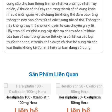
cung cấp cho bạn thông tin mới nhất và phù hợp nhất. Tuy
Chống chỉ định dùng thuốc cho các trường hợp sau:
nhiên, vì thuốc có thể xảy ra tương tác và có tá dụng khác
Các bệnh thực thể viêm ruột non, viêm loét đại – trực
nhau ở mỗi người, vì thế chúng tôi không thể đảm bảo rằng
tràng, bệnh Crohn, tắc ruột
thông tin này bao gồm tất cả các tương tác có thể. Thông tin
này không thay thế cho lời khuyên từ các chuyên gia y tế.
Hội chứng đau bụng chưa rõ nguyên nhân
Hãy trao đổi với nhà cung cấp dịch vụ chăm sóc sức khỏe
Người không dung nạp fructose do di truyền
của bạn về các tương tác có thể xảy ra với tất cả các loại
Tắc đường dẫn mật
thuốc theo toa, vitamin, thảo dược và chất bổ sung, và các
loại thuốc không kê đơn mà hiện tại bạn đang sử dụng.
Vô niệu
Liều dùng - Cách dùng Sorbitol 3%
Vinphaco
Sản Phẩm Liên Quan
Liều dùng
Liều dùng dạng gel thụt trực tràng điều trị táo bón do
nguyên nhân ở vùng trực tràng hậu môn: dùng 1 tuýp
thuốc sorbitol 50% một ngày, trước thời điểm dự định
Heraliplatin 100 - Oxaliplatin
Heraliplatin 50 - Oxaliplatin
đi đại tiện 5–20 phút.
100mg Hera
50mg Hera
Trẻ em thường dùng với liều lượng bằng một nửa người
Liên hệ
Liên hệ
lớn. Tuy nhiên, bạn cần hỏi ý kiến bác sĩ hoặc dược sĩ