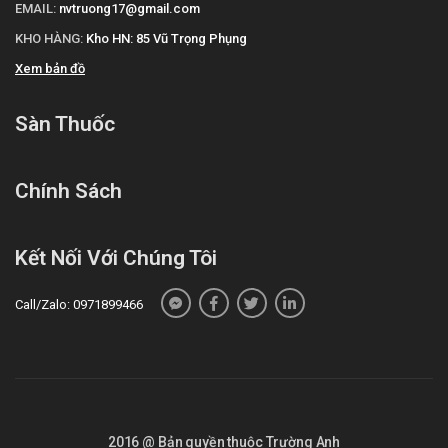
EMAIL:
nvtruong17@gmail.com
Anh
bằng cách:
KHO HÀNG:
Kho HN: 85 Vũ Trọng Phụng
Mua hàng trực tiếp tại cửa hàng với khách lẻ theo
khung giờ
sáng:10h-11h
,
chiều: 14h30-15h30
Xem bản đồ
Mua hàng trên website:
https://santhuoc.net
Mua hàng qua số điện thoại
Sàn Thuốc
hotline:
Call/Zalo: 090.179.6388
để được gặp dược sĩ
đại học tư vấn cụ thể và nhanh nhất.
Chính Sách
Kết Nối Với Chúng Tôi
Call/Zalo: 0971899466
2016 @ Bản quyền thuộc Trường Anh