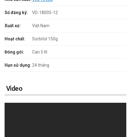
Số đăng ký:
VD-18005-12
Xuất xứ:
Việt Nam
Hoạt chất:
Sorbitol 150g
Đóng gói:
Can 5 lít
Hạn sử dụng:
24 tháng
Video