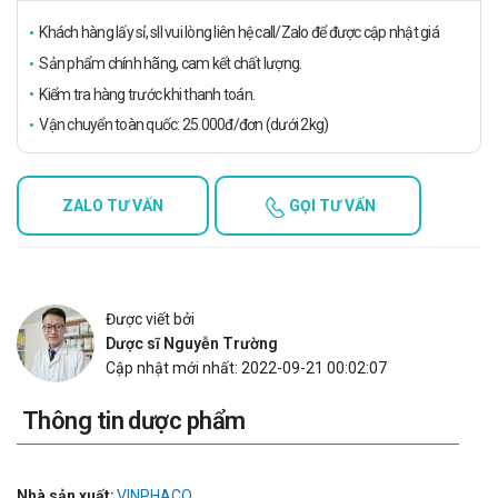
Khách hàng lấy sỉ, sll vui lòng liên hệ call/Zalo để được cập nhật giá
Sản phẩm chính hãng, cam kết chất lượng.
Kiểm tra hàng trước khi thanh toán.
Vận chuyển toàn quốc: 25.000đ/đơn (dưới 2kg)
ZALO TƯ VẤN
GỌI TƯ VẤN
Được viết bởi
Dược sĩ Nguyễn Trường
Cập nhật mới nhất: 2022-09-21 00:02:07
Thông tin dược phẩm
Nhà sản xuất:
VINPHACO