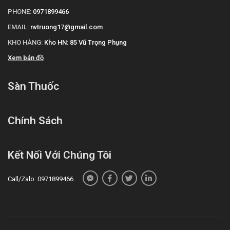
Mua hàng qua số điện thoại
PHONE:
0971899466
hotline:
Call/Zalo: 090.179.6388
để được gặp dược sĩ
EMAIL:
nvtruong17@gmail.com
đại học tư vấn cụ thể và nhanh nhất.
KHO HÀNG:
Kho HN: 85 Vũ Trọng Phụng
Xem bản đồ
Sàn Thuốc
Chính Sách
Kết Nối Với Chúng Tôi
Call/Zalo: 0971899466