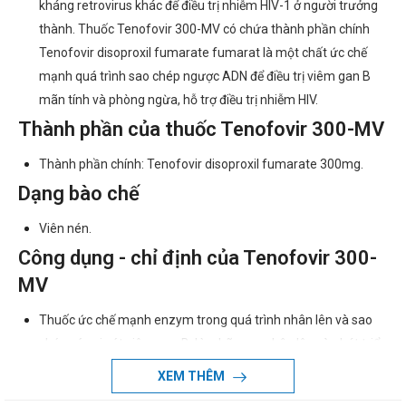
kháng retrovirus khác để điều trị nhiễm HIV-1 ở người trưởng
thành. Thuốc Tenofovir 300-MV có chứa thành phần chính
Tenofovir disoproxil fumarate fumarat là một chất ức chế
mạnh quá trình sao chép ngược ADN để điều trị viêm gan B
mãn tính và phòng ngừa, hỗ trợ điều trị nhiễm HIV.
Thành phần của thuốc Tenofovir 300-MV
Thành phần chính: Tenofovir disoproxil fumarate 300mg.
Dạng bào chế
Viên nén.
Công dụng - chỉ định của Tenofovir 300-
MV
Thuốc ức chế mạnh enzym trong quá trình nhân lên và sao
chép cúa vi-rút viêm gan B, kìm hãm sự nhân lên và phát triển
ồ ạt các vi-rút dẫn tới không gây ra các triệu chứng bệnh về
XEM THÊM
gan.