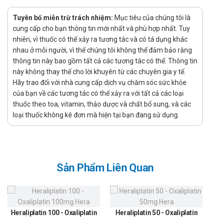
Kết hợp với các thuốc kháng retrovirus khác điều trị nhiễm vi-
Tuyên bố miễn trừ trách nhiệm:
Mục tiêu của chúng tôi là
rút HIV tuýp 1 ở người trưởng thành. Phòng ngừa lây nhiễm
cung cấp cho bạn thông tin mới nhất và phù hợp nhất. Tuy
HIV ở người có nguy cơ lây nhiễm virus.
nhiên, vì thuốc có thể xảy ra tương tác và có tá dụng khác
Chống chỉ định của Tenofovir 300-MV
nhau ở mỗi người, vì thế chúng tôi không thể đảm bảo rằng
thông tin này bao gồm tất cả các tương tác có thể. Thông tin
Bệnh nhân xơ gan mất bù
này không thay thế cho lời khuyên từ các chuyên gia y tế.
Hãy trao đổi với nhà cung cấp dịch vụ chăm sóc sức khỏe
Bệnh thận giai đoạn cuối.
của bạn về các tương tác có thể xảy ra với tất cả các loại
Mẫn cảm với bất cứ thành phần nào của thuốc.
thuốc theo toa, vitamin, thảo dược và chất bổ sung, và các
Cách dùng - Liều dùng Tenofovir 300-MV
loại thuốc không kê đơn mà hiện tại bạn đang sử dụng.
Cách dùng: Sử dụng thuốc bằng đường uống, nên uống
sau khi ăn no.
Liều dùng:
Sản Phẩm Liên Quan
Đối với bệnh nhân nhiễm HIV và dự phòng nhiễm: Uống
một viên, mỗi ngày một lần. Kết hợp thuốc kháng retro-
virus khác.
Đối với bệnh nhân Viêm gan siêu vi B mạn tính: Uống một
Heraliplatin 100 - Oxaliplatin
Heraliplatin 50 - Oxaliplatin