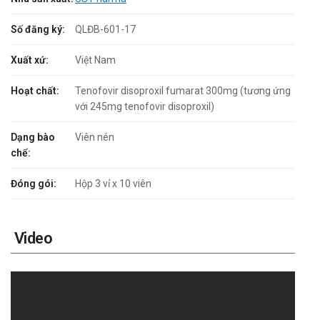
Số đăng ký:
QLĐB-601-17
Xuất xứ:
Việt Nam
Hoạt chất:
Tenofovir disoproxil fumarat 300mg (tương ứng
với 245mg tenofovir disoproxil)
Dạng bào
Viên nén
chế:
Đóng gói:
Hộp 3 vỉ x 10 viên
Video