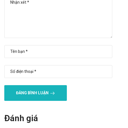
móc.
Tương tác thuốc
Thuốc Tenofovir 300-MV có tương tác với thuốc làm giảm
chức năng thận hoặc cạnh tranh đào thải qua ống thận (ví dụ:
acyclovir, cidofovir, ganciclovir, valacyclovir, valganciclovir),
làm tăng nồng độ tenofovir huyết tương hoặc các thuốc dùng
chung.
Thuốc Tenofovir 300-MV có tương tác cộng hợp với Thuốc ức
chế proteaz HIV, Thuốc ức chế men sao chép ngược, các
thuốc tránh thai đường uống chứa ethinyl estradiol và
norgestimat.
Thuốc Tenofovir 300-MV khi dùng chung với lamivudin và
ĐĂNG BÌNH LUẬN
efavirenz ở bệnh nhân nhiễm HIV cho thấy có sự giảm mật độ
khoáng của xương sống thắt lưng, sự tăng nồng độ của 4 yếu
tố sinh hóa trong chuyển hóa xương, sự tăng nồng độ hormon
Đánh giá
tuyến cận giáp trong huyết thanh.