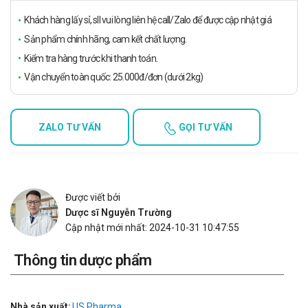
Khách hàng lấy sỉ, sll vui lòng liên hệ call/Zalo để được cập nhật giá
Sản phẩm chính hãng, cam kết chất lượng.
Kiểm tra hàng trước khi thanh toán.
Vận chuyển toàn quốc: 25.000đ/đơn (dưới 2kg)
ZALO TƯ VẤN
GỌI TƯ VẤN
Được viết bởi
Dược sĩ Nguyễn Trường
Cập nhật mới nhất: 2024-10-31 10:47:55
Thông tin dược phẩm
Nhà sản xuất:
US Pharma