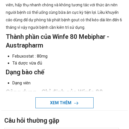
viên, hấp thụ nhanh chóng và không tương tác với thức ăn nên
người bệnh có thể uống cùng bữa ăn cực kỳ tiện lợi. Liều khuyến
cáo dùng để dự phòng tái phát bệnh gout có thể kéo dài lên đến 6
tháng vì vậy người bệnh cần kiên trì sử dụng.
Thành phần của Winfe 80 Mebiphar -
Austrapharm
Febuxostat : 80mg
Tá dược vừa đủ
Dạng bào chế
Dạng viên
Công dụng - Chỉ định của Winfe 80
Mebiphar - Austrapharm
XEM THÊM
Công dụng:
Câu hỏi thường gặp
Febuxostat ức chế enzyme xanthine oxidase (enzyme
chuyển hoá Purin thành acid uric), khiến nồng độ axit