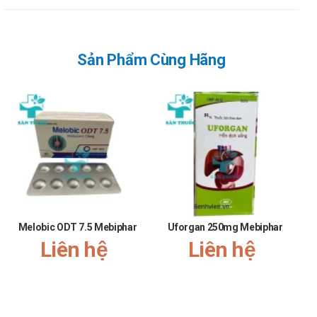
mẫn cảm với các thành phần của sản phẩm
Ưu nhược điểm của Winfe 80 Mebiphar -
Austrapharm
Sản Phẩm Cùng Hãng
Ưu điểm:
Các thành phần có trong sản phẩm đã được giới
chuyên gia kiểm định và rất an toàn khi sử dụng.
Nguồn gốc, xuất xứ rõ ràng được sản xuất theo dây
chuyền hiện đại.
Số lần sử dụng trong ngày ít.
Nhược điểm:
Hiệu quả nhanh hay chậm phụ thuộc vào cơ địa mỗi
Melobic ODT 7.5 Mebiphar
Uforgan 250mg Mebiphar
người.
Liên hệ
Liên hệ
Có thể gây ra các phản ứng quá mẫn nếu sử dụng quá
liều lượng hoặc không đúng cách
Tác dụng không mong muốn của Winfe
80 Mebiphar - Austrapharm