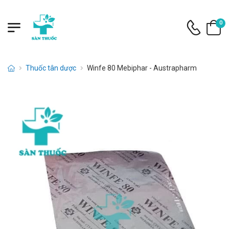
0
Thuốc tân dược
Winfe 80 Mebiphar - Austrapharm