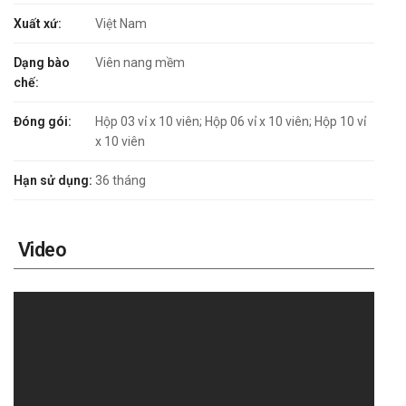
Xuất xứ:
Việt Nam
Dạng bào
Viên nang mềm
chế:
Đóng gói:
Hộp 03 vỉ x 10 viên; Hộp 06 vỉ x 10 viên; Hộp 10 vỉ
x 10 viên
Hạn sử dụng:
36 tháng
Video