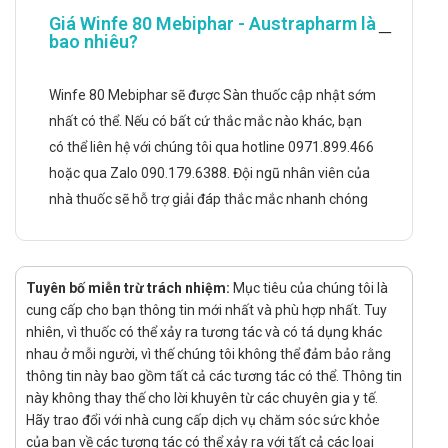
uric trong máu giảm xuống
Giá Winfe 80 Mebiphar - Austrapharm là
bao nhiêu?
Chỉ định:
Dùng trong điều trị tăng axit uric máu mãn tính ở người
Winfe 80 Mebiphar sẽ được Sàn thuốc cập nhật sớm
bị gout
nhất có thể. Nếu có bất cứ thắc mắc nào khác, bạn
Hướng dẫn sử dụng Winfe 80 Mebiphar -
có thể liên hệ với chúng tôi qua hotline 0971.899.466
Austrapharm
hoặc qua Zalo 090.179.6388. Đội ngũ nhân viên của
Cách dùng:
nhà thuốc sẽ hỗ trợ giải đáp thắc mắc nhanh chóng
Được dùng để uống
Liều dùng:
Đối với liều điều trị tăng axit uric trong máu ở bệnh
Tuyên bố miễn trừ trách nhiệm:
Mục tiêu của chúng tôi là
nhân gout, febuxostat được khuyến cáo dùng 40mg
cung cấp cho bạn thông tin mới nhất và phù hợp nhất. Tuy
hoặc 80mg mỗi ngày. Liều khởi đầu 40mg mỗi ngày:
nhiên, vì thuốc có thể xảy ra tương tác và có tá dụng khác
nhau ở mỗi người, vì thế chúng tôi không thể đảm bảo rằng
đối với bệnh nhân mà không đạt được lượng axit uric
thông tin này bao gồm tất cả các tương tác có thể. Thông tin
trong huyết thanh ít hơn 60ml/dL sau 2 tuần dùng
này không thay thế cho lời khuyên từ các chuyên gia y tế.
40mg thì được khuyến cáo chuyển sang febuxostat
Hãy trao đổi với nhà cung cấp dịch vụ chăm sóc sức khỏe
80mg
của bạn về các tương tác có thể xảy ra với tất cả các loại