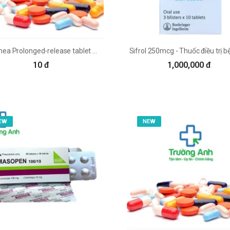
Oprymea Prolonged-release tablet KRKA - Thuốc điều trị bệnh Parkinson
10 đ
1,000,000 đ
EW
NEW