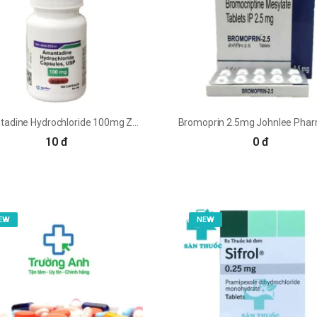
Amantadine Hydrochloride 100mg Zydus - Thuốc điều trị Parkinson của Ấn Độ
10 đ
0 đ
EW
NEW