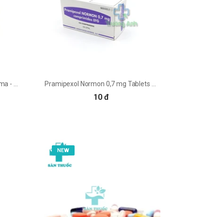
Bromoprin 2.5mg Johnlee Pharma - Điều trị chứng tăng prolactin máu hiệu quả
Pramipexol Normon 0,7 mg Tablets - Thuốc trị bệnh Parkinson của TBN
10 đ
NEW