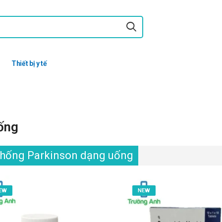
Thiết bị y tế
ống
chống Parkinson dạng uống
EW
NEW