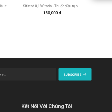
Mariprax Pharmathen - Thuốc điều trị bệnh Parkinson dạng uống
Sifstad 0,18 Stada - Thuốc điều trị bệnh Parkinson hiệu quả
180,000 đ
SUBSCRIBE
Kết Nối Với Chúng Tôi