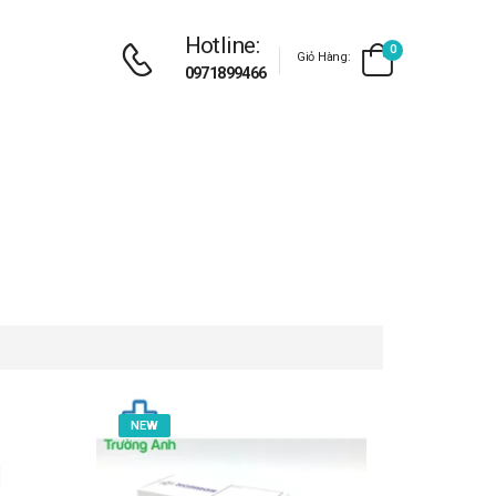
Hotline:
0
Giỏ Hàng:
0971899466
NEW