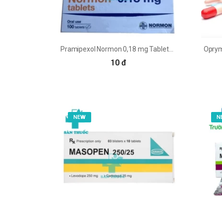
Pramipexol Normon 0,18 mg Tablets - Thuốc điều trị bệnh Parkinson
10 đ
NEW
N