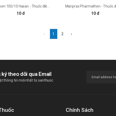
Masopen 100/10 Hasan - Thuốc điều trị bệnh Parkingson hiệu quả
10 đ
10 đ
‹
1
2
›
 ký theo dõi qua Email
t thông tin mới nhất từ santhuoc
Thuốc
Chính Sách