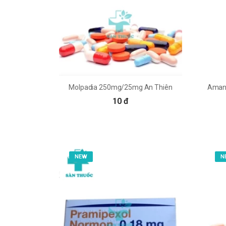
Molpadia 250mg/25mg An Thiên
10 đ
NEW
N