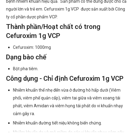
bệnh nhiễm khuẩn hiệu quả. Sản phẩm có thể dùng được cho cả
người lớn và trẻ em. Cefuroxim 1g VCP được sản xuất bởi Công
ty cổ phần dược phẩm VCP.
Thành phần/Hoạt chất có trong
Cefuroxim 1g VCP
Cefuroxim: 1000mg
Dạng bào chế
Bột pha tiêm.
Công dụng - Chỉ định Cefuroxim 1g VCP
Nhiễm khuẩn thể nhẹ đến vừa ở đường hô hấp dưới (Viêm
phổi, viêm phế quản cấp), viêm tai giữa và viêm xoang tái
phát, viêm Amidan và viêm họng tái phát do vi khuẩn nhạy
cảm gây ra.
Nhiễm khuẩn đường tiết niệu không biến chứng.
Nhiễm khuẩn da và mô mềm do các vi khuẩn nhạy cảm gây