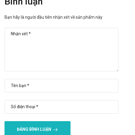
Bình luận
Vì có phản ứng quá mẫn chéo (bao gồm phản ứng sốc phản
vệ) xảy ra giữa các người bệnh dị ứng với các kháng sinh
Bạn hãy là người đầu tiên nhận xét về sản phẩm này
nhóm beta – lactam, nên phải thận trọng thích đáng, và sẵn
sàng mọi thứ để điều trị sốc phản vệ khi dùng cefuroxim cho
người bệnh trước đây đã bị dị ứng với penicilin. Tuy nhiên, với
cefuroxim phản ứng quá mẫn chéo với penicilin có tỷ lệ thấp.
Mặc dầu cefuroxim hiếm khi gây biến đổi chức năng thận, vẫn
nên kiểm tra thận khi điều trị bằng cefuroxim, nhất là ở người
bệnh ốm nặng đang dùng liều tối đa. Nên thận trọng khi cho
người bệnh dùng đồng thời với các thuốc lợi tiểu mạnh, vì có
thể có tác dụng bất lợi đến chức năng thận.
Dùng cefuroxim dài ngày có thể làm các chủng không nhạy
cảm phát triển quá mức. Cần theo dõi người bệnh cẩn thận.
Nếu bị bội nhiễm nghiêm trọng trong khi điều trị, phải ngừng
sử dụng thuốc.
Đã có báo cáo viêm đại tràng màng giả xảy ra khi sử dụng các
ĐĂNG BÌNH LUẬN
kháng sinh phổ rộng, vì vậy cần quan tâm chẩn đoán bệnh