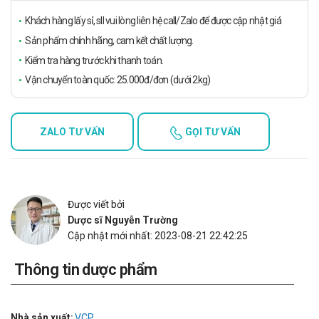
Khách hàng lấy sỉ, sll vui lòng liên hệ call/Zalo để được cập nhật giá
Sản phẩm chính hãng, cam kết chất lượng.
Kiểm tra hàng trước khi thanh toán.
Vận chuyển toàn quốc: 25.000đ/đơn (dưới 2kg)
ZALO TƯ VẤN
GỌI TƯ VẤN
Được viết bởi
Dược sĩ Nguyễn Trường
Cập nhật mới nhất: 2023-08-21 22:42:25
Thông tin dược phẩm
Nhà sản xuất:
VCP