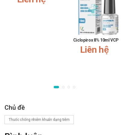
Dự phòng nhiễm khuẩn phẫu thuật: liều thông thường là
1,5 g tiêm tĩnh mạch trước khi phẫu thuật, sau đó tiếp tục
tiêm tĩnh mạch hoặc tiêm bắp liều 750 mg, cứ 8 giờ một
lần cho tới thời gian 24 đến 48 giờ sau. Trong thay khớp
toàn bộ, có thể trộn 1,5 g bột cefiroxim với xi măng
Ciclopirox 8% 10ml VCP
methylmethacrylat.
Liên hệ
Cách dùng:
Thuốc dùng đường tiêm truyền.
Chống chỉ định Cefuroxim 1g VCP
Người bệnh có tiền sử dị ứng với kháng sinh nhóm
cephalosporin.
Lưu ý khi sử dụng Cefuroxim 1g VCP
Chủ đề
Trước khi bắt đầu điều trị bằng cefuroxim, phải điều tra kỹ về
Thuốc chống nhiễm khuẩn dạng tiêm
tiền sử dị ứng của người bệnh với cephalosporin, penicilin
hoặc thuốc khác.