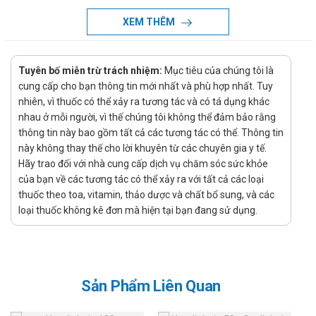
ra.
XEM THÊM
Lậu cầu, viêm niệu đạo, lậu trực tràng không biến chứng ở phụ
nữ.
Tuyên bố miễn trừ trách nhiệm:
Mục tiêu của chúng tôi là
Điều trị bệnh Lyme thời kỳ đầu biểu hiện bằng triệu chứng ban
cung cấp cho bạn thông tin mới nhất và phù hợp nhất. Tuy
đỏ loang do Borrelia Burgdorferi.
nhiên, vì thuốc có thể xảy ra tương tác và có tá dụng khác
Sản phẩm được chỉ định sử dụng cho đối
nhau ở mỗi người, vì thế chúng tôi không thể đảm bảo rằng
thông tin này bao gồm tất cả các tương tác có thể. Thông tin
tượng nào?
này không thay thế cho lời khuyên từ các chuyên gia y tế.
Hãy trao đổi với nhà cung cấp dịch vụ chăm sóc sức khỏe
Người bệnh bị nhiễm khuẩn theo chỉ định của bác sĩ.
của bạn về các tương tác có thể xảy ra với tất cả các loại
Hướng dẫn sử dụng Cefuroxim 1g VCP
thuốc theo toa, vitamin, thảo dược và chất bổ sung, và các
loại thuốc không kê đơn mà hiện tại bạn đang sử dụng.
Liều dùng:
Chỉ sử dụng thuốc tiêm trong các trường hợp nhiễm
khuẩn nặng hoặc có biến chứng. Thuốc tiêm cefuroxim là
dạng muối natri, có thể tiêm bắp sâu, tiêm tĩnh mạch
Sản Phẩm Liên Quan
chậm trong 3 đến 5 phút hoặc truyền tĩnh mạch.
Người lớn: liều thông thường là 750 mg, 8 giờ một lần,