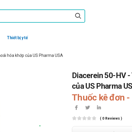
Thiết bị y tế
 thoái hóa khớp của US Pharma USA
Diacerein 50-HV - 
của US Pharma U
Thuốc kê đơn - 
( 0 Reviews )