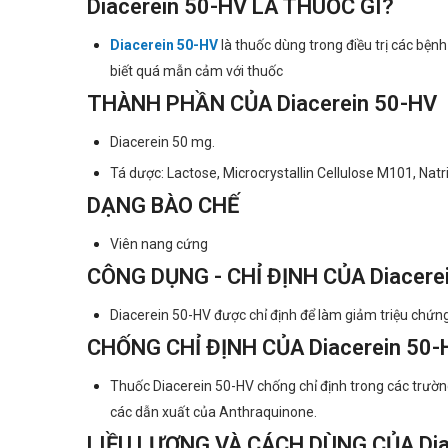
Diacerein 50-HV LÀ THUỐC GÌ?
Diacerein 50-HV
là thuốc dùng trong điều trị các 
biết quá mẫn cảm với thuốc
THÀNH PHẦN CỦA Diacerein 50-HV
Diacerein 50 mg.
Tá dược: Lactose, Microcrystallin Cellulose M101, Natri
DẠNG BÀO CHẾ
Viên nang cứng
CÔNG DỤNG - CHỈ ĐỊNH CỦA Diacere
Diacerein 50-HV được chỉ định để làm giảm triệu chứn
CHỐNG CHỈ ĐỊNH CỦA Diacerein 50-
Thuốc Diacerein 50-HV chống chỉ định trong các trườ
các dẫn xuất của Anthraquinone.
LIỀU LƯỢNG VÀ CÁCH DÙNG CỦA Dia