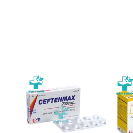
Dùng Diacerein đôi khi có thể làm cho nước tiểu vàng s
SỬ DỤNG THUỐC CHO PHỤ NỮ CÓ T
Không nên kê đơn ở phụ nữ đang cho con bú vì có báo 
SỬ DỤNG THUỐC CHO NGƯỜI LÁI X
Tác dụng không mong muốn khi dùng thuốc đã thông bá
TƯƠNG TÁC THUỐC
Tương tác thuốc có thể làm giảm hiệu quả của thuốc ho
phẩm này với các loại thuốc khác.
XỬ TRÍ KHI QUÁ LIỀU
Trong các trường hợp khẩn cấp hoặc dùng quá liều có 
cho bác sĩ đơn thuốc đang dùng, các thuốc đang dùng 
XỬ TRÍ KHI QUÊN LIỀU
Bạn nên dùng thuốc đúng theo đơn của bác sĩ. Tuy nhiê