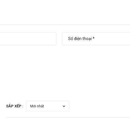
 Anh
bằng cách:
khung giờ
sáng:10h-11h
,
chiều: 14h30-15h30
.179.6388
để được gặp dược sĩ đại học tư vấn cụ thể và nhanh nhất.
SẮP XẾP :