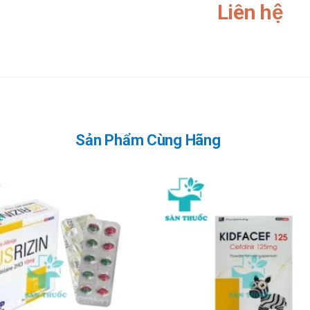
Liên hệ
ậm hơn. Đây là dấu hiệu điển hình của loại hợp chất có trong thuốc và kh
HAI HOẶC ĐANG CHO CON BÚ.
cáo cho thấy những lượng nhỏ các dẫn xuất của Diacerein đi vào sữa mẹ
E VÀ VẬN HÀNH MÁY MÓC
o là có thể bị chóng mặt, nhức đầu, do vậy không nên lái xe hoặc vận
Sản Phẩm Cùng Hãng
ặc gia tăng nguy cơ mắc các tác dụng phụ. Vì vậy, bạn cần tham khảo ý 
biểu hiện nguy hiểm cần gọi ngay cho Trung tâm cấp cứu 115 hoặc đến C
bao gồm cả thuốc kê toa và thuốc không kê toa.
n nếu bạn quên dùng thuốc thì bạn dùng liều tiếp theo đúng theo đơn củ