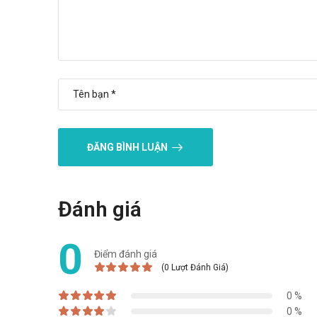
Các bạn có thể dễ dàng mua
Diacerein 50-HV
tại
Trường
Mua hàng trực tiếp tại cửa hàng với khách lẻ theo 
Mua hàng trên website:
https://santhuoc.net
Mua hàng qua số điện thoại hotline:
Call/Zalo: 090
ĐĂNG BÌNH LUẬN
Đánh giá
0
Điểm đánh giá
(0 Lượt Đánh Giá)
0 %
0 %