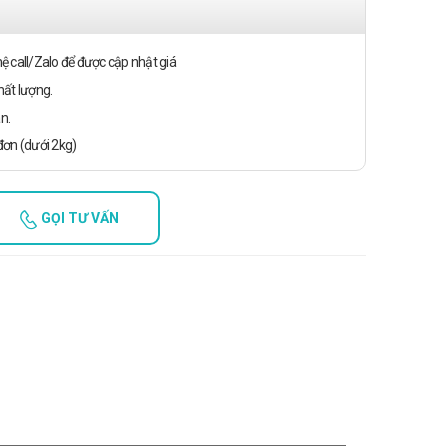
n hệ call/Zalo để được cập nhật giá
ất lượng.
n.
ơn (dưới 2kg)
GỌI TƯ VẤN