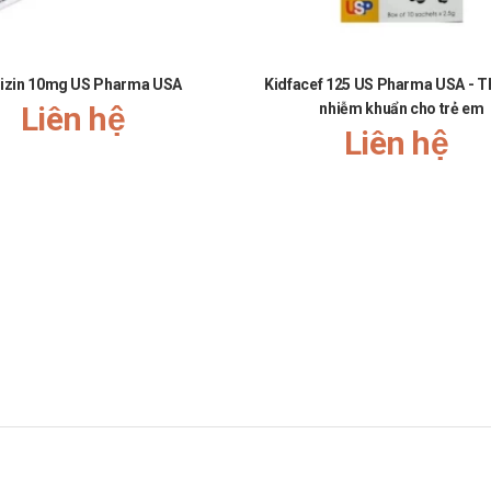
hoặc dược sĩ để được tư vấn.
izin 10mg US Pharma USA
Kidfacef 125 US Pharma USA - Th
Liên hệ
nhiễm khuẩn cho trẻ em
Liên hệ
Anh
. Các bạn vui lòng liên hệ hotline công ty
Call/Zalo: 090.179.6388
để