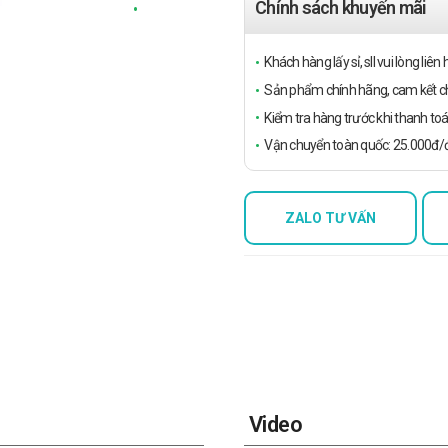
Chính sách khuyến mãi
Khách hàng lấy sỉ, sll vui lòng liê
Sản phẩm chính hãng, cam kết ch
Kiểm tra hàng trước khi thanh toá
Vận chuyển toàn quốc: 25.000đ/đ
ZALO TƯ VẤN
Video