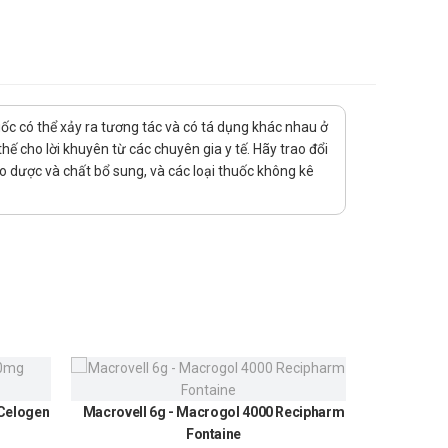
n qua ruột trong 2 tuần điều trị đầu tiên sau đó tăng liều
ả của thuốc được thấy rõ ràng.
uốc có thể xảy ra tương tác và có tá dụng khác nhau ở
ế cho lời khuyên từ các chuyên gia y tế. Hãy trao đổi
 hợp với một thuốc kháng viêm không Steroid hoặc thuốc
ảo dược và chất bổ sung, và các loại thuốc không kê
de nhôm, calci và magie vì chúng làm giảm hấp thu
u chứng này có thể xuất hiện trong vài ngày điều trị đầu
 Celogen
Macrovell 6g - Macrogol 4000 Recipharm
Urundin
Fontaine
300