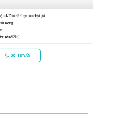
n hệ call/Zalo để được cập nhật giá
ất lượng.
n.
ơn (dưới 2kg)
GỌI TƯ VẤN