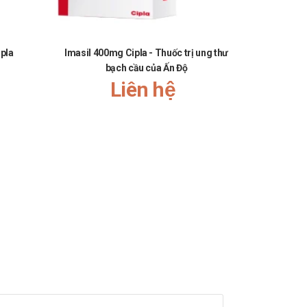
pla
Imasil 400mg Cipla - Thuốc trị ung thư
Duolin Res
bạch cầu của Ấn Độ
Liên hệ
ần nhất để được chăm sóc kịp thời.