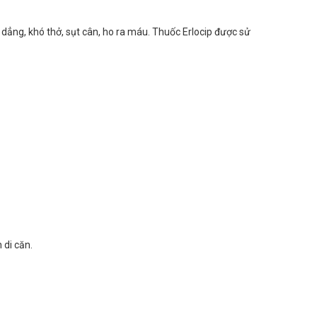
 dẳng, khó thở, sụt cân, ho ra máu. Thuốc Erlocip được sử
 di căn.