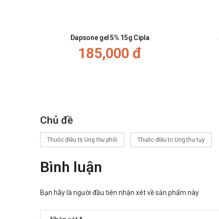
Đau cơ
Ho.
Dapsone gel 5% 15g Cipla
Sử dụng thuốc cho phụ nữ có thai h
185,000 đ
Không sử dụng thuốc Erlocip cho phụ nữ đang có thai 
Sử dụng thuốc cho người lái xe và 
Thuốc gây ảnh hưởng đến khả năng lái xe và vận hành
Tương tác thuốc
Chủ đề
Thông báo với bác sĩ các loại thuốc, vitamin bạn đa
Thuốc điều trị Ung thư phổi
Thuốc điều trị Ung thư tụy
Xử trí khi quên liều
Bình luận
Không uống bù liều đã quên. Chỉ uống đúng liều lượng 
Xử trí khi quá liều
Bạn hãy là người đầu tiên nhận xét về sản phẩm này
Nếu ai đó đã sử dụng quá liều và có các triệu chứng ng
Bảo quản