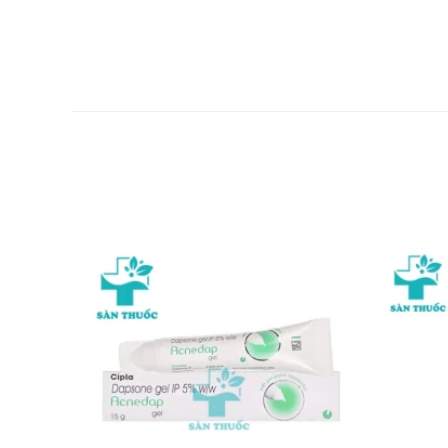
Tác dụng phụ khi sử dụng Erlocip
Buồn nôn
Nôn
Mệt mỏi
Đau bụng
Phù (sưng)
Giảm cân
Nhiễm trùng
Đau xương
Táo bón
Bệnh tiêu chảy
Sốt
Viêm miệng
Phát ban
Khó thở