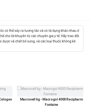
uốc có thể xảy ra tương tác và có tá dụng khác nhau ở
ế cho lời khuyên từ các chuyên gia y tế. Hãy trao đổi
ảo dược và chất bổ sung, và các loại thuốc không kê
bệnh nhân.
.
a do tăng nguy cơ thủng đường tiêu hóa.
hát, viêm giác mạc loét, viêm kết mạc, vv do sự gia
 Celogen
Macrovell 6g - Macrogol 4000 Recipharm
Urundin
Fontaine
300