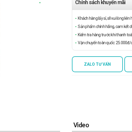
Chính sách khuyến mãi
Khách hàng lấy sỉ, sll vui lòng liê
Sản phẩm chính hãng, cam kết ch
Kiểm tra hàng trước khi thanh toá
Vận chuyển toàn quốc: 25.000đ/đ
ZALO TƯ VẤN
Video