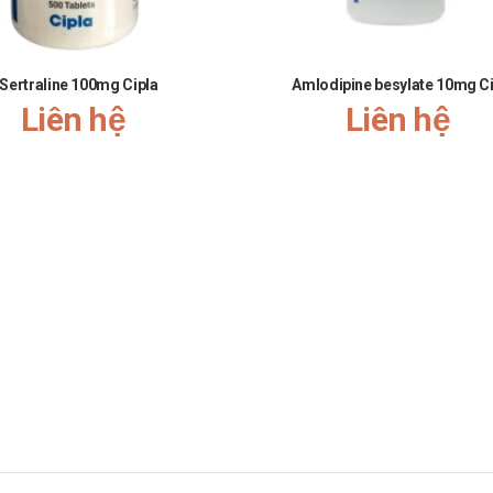
Sertraline 100mg Cipla
Amlodipine besylate 10mg Ci
oặc đang cho con bú
Liên hệ
Liên hệ
và cho con bú.
vận hành máy móc
 máy móc do các tác dụng phụ của thuốc.
ng sử dụng để phòng tránh các tương tác thuốc không mong muốn.
theo hướng dẫn của bác sĩ.
hiêm trọng như bất tỉnh hoặc khó thở, hãy gọi đến trung tâm cơ sở y tế g