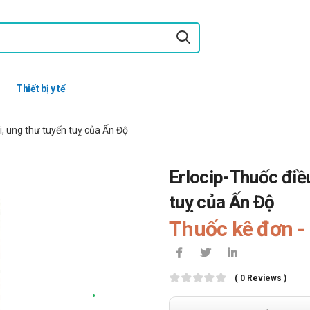
Thiết bị y tế
i, ung thư tuyến tuỵ của Ấn Độ
Erlocip-Thuốc điều
tuỵ của Ấn Độ
Thuốc kê đơn - 
( 0 Reviews )