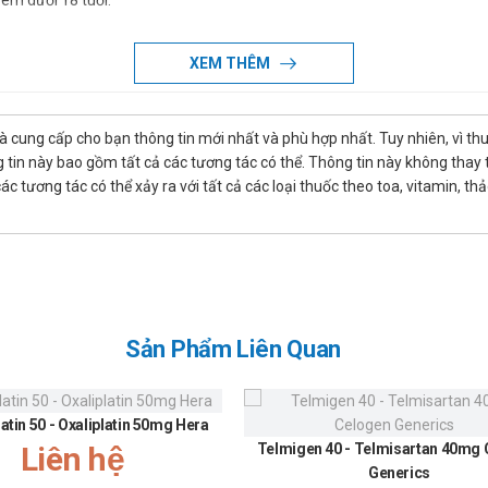
em dưới 18 tuổi.
XEM THÊM
ai giờ sau khi ăn.
là cung cấp cho bạn thông tin mới nhất và phù hợp nhất. Tuy nhiên, vì th
bạn bị ung thư phổi không phải tế bào.
tin này bao gồm tất cả các tương tác có thể. Thông tin này không thay th
 bạn bị ung thư biểu mô tuyến tụy di căn .
 tương tác có thể xảy ra với tất cả các loại thuốc theo toa, vitamin, th
Bác sĩ của có thể điều chỉnh liều dần dần, cho mỗi liều 50 mg.
hiều.
ở những bệnh nhân mắc bệnh gan do tăng nguy cơ xấu đi tình trạng của 
Sản Phẩm Liên Quan
g bệnh nhân mắc bệnh thận do tăng nguy cơ tác dụng phụ nghiêm trọng
g hết sức thận trọng ở những bệnh nhân mắc các bệnh về đường tiêu hó
rọng ở những bệnh nhân mắc các bệnh về mắt như viêm giác mạc nguyên p
latin 50 - Oxaliplatin 50mg Hera
Liên hệ
Telmigen 40 - Telmisartan 40mg
Generics