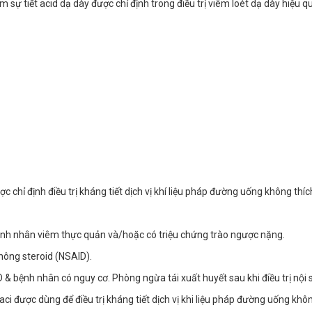
 sự tiết acid dạ dày được chỉ định trong điều trị viêm loét dạ dày hiệu 
 chỉ định điều trị kháng tiết dịch vị khí liệu pháp đường uống không thíc
nh nhân viêm thực quản và/hoặc có triệu chứng trào ngược nặng.
hông steroid (NSAID).
 bệnh nhân có nguy cơ. Phòng ngừa tái xuất huyết sau khi điều trị nội so
tafaci được dùng để điều trị kháng tiết dịch vị khi liệu pháp đường uống 