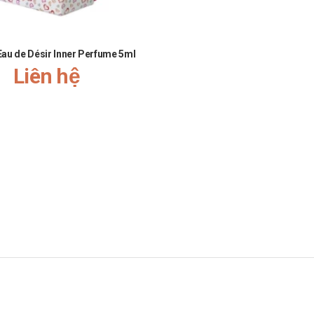
n gặp phải khi sử dụng.
 Eau de Désir Inner Perfume 5ml
gia tăng nguy cơ mắc các tác dụng phụ. Vì vậy, bạn cần tham khảo ý kiế
Liên hệ
thứ hai để bù cho liều mà bạn có thể đã bỏ lỡ. Chỉ cần tiếp tục với liều ti
o Trung tâm cấp cứu 115 hoặc đến trạm Y tế địa phương gần nhất.
h sáng