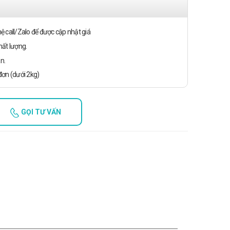
n hệ call/Zalo để được cập nhật giá
ất lượng.
n.
ơn (dưới 2kg)
GỌI TƯ VẤN