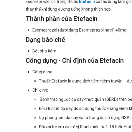
Esomeprazol có trong thuốc
Etefacin
có tác dụng làm giảm
thay thế khi dùng đường uống không thích hợp.
Thành phần của Etefacin
Esomeprazol (dưới dạng Esomeprazol natri) 40mg
Dạng bào chế
Bột pha tiêm
Công dụng - Chỉ định của Etefacin
Công dụng:
Thuốc Etefacin là dung dịch tiêm/tiêm truyền – được
Chỉ định:
Bệnh trào ngược dạ dày-thực quản (GERD) trên bệ
Điều trị loét dạ dày do sử dụng thuốc kháng viêm k
Dự phòng loét dạ dày và tá tràng do sử dụng NSAID &
Đối với trẻ em và trẻ vị thành niên từ 1-18 tuổi: E