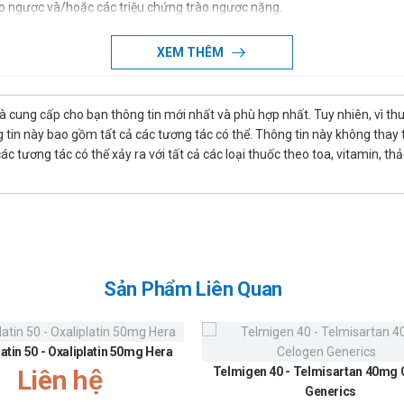
o ngược và/hoặc các triệu chứng trào ngược nặng.
XEM THÊM
uyền
là cung cấp cho bạn thông tin mới nhất và phù hợp nhất. Tuy nhiên, vì th
tin này bao gồm tất cả các tương tác có thể. Thông tin này không thay th
 tương tác có thể xảy ra với tất cả các loại thuốc theo toa, vitamin, th
ần 40 mg.
mỗi ngày 1 lần 20 mg.
n nào của thuốc
ase (trong điều trị HIV) như: Atazanavir, Nelfinavir, Saquinavir …
Sản Phẩm Liên Quan
latin 50 - Oxaliplatin 50mg Hera
 khi sử dụng cho phụ nữ mang thai và cho con bú.
Liên hệ
Telmigen 40 - Telmisartan 40mg
Generics
 lái xe và vận hành máy móc nặng, do có thể gây ra cảm giác chóng mặt, 