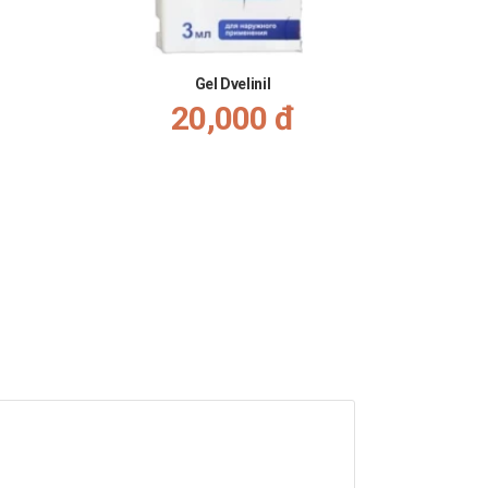
Gel Dvelinil
n của dược sĩ, bác sĩ khi muốn dùng đồng thời với các
20,000 đ
ếp theo.