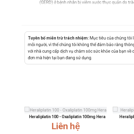
(GERD) ở bệnh nhân bị viêm xước thực quản do trà
Hướng dẫn sử dụng Etefacin
Cách dùng:
Thuốc được bào chế dạng bột pha dùng để tiêm tr
Tuyên bố miễn trừ trách nhiệm:
Mục tiêu của chúng tôi 
Liều dùng:
mỗi người, vì thế chúng tôi không thể đảm bảo rằng thông 
với nhà cung cấp dịch vụ chăm sóc sức khỏe của bạn về các
Trào ngược dạ dày - thực quản nặng: mỗi ngày 1 l
đơn mà hiện tại bạn đang sử dụng.
Trào ngược triệu chứng không có viêm thực quản: 
Chống chỉ định của Etefacin
Không dùng cho người mẫn cảm với bất cứ thành phầ
Không dùng đồng thời với thuốc kháng virus ức chế prote
Lưu ý khi sử dụng Etefacin
Lưu ý khi sử dụng cho một số đối tượng đặc biệt:
Heraliplatin 100 - Oxaliplatin 100mg Hera
Heralip
Dùng cho phụ nữ có thai và cho con bú: Thận trọng
Liên hệ
Người lái xe: Thận trọng khi sử dụng cho đối tượng