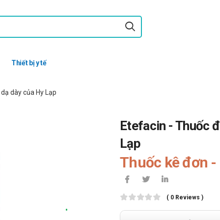
Thiết bị y tế
t dạ dày của Hy Lạp
Etefacin - Thuốc đ
Lạp
Thuốc kê đơn - 
( 0 Reviews )