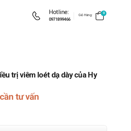
Hotline:
0
Giỏ Hàng:
0971899466
iều trị viêm loét dạ dày của Hy
cần tư vấn