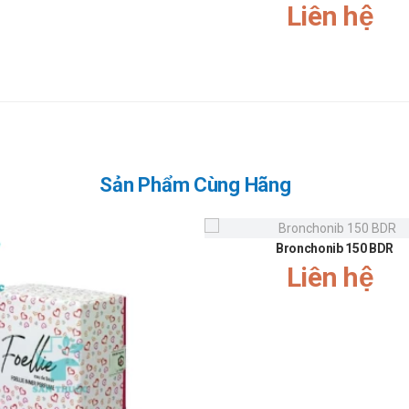
Liên hệ
ụng liều lượng cho người trên 65 tuổi.
ời mẫn cảm với các thành phần của thuốc.
 trong điều trị viêm loét dạ dày
Sản Phẩm Cùng Hãng
 chuyền hiện đại
thích hợp
Bronchonib 150 BDR
Liên hệ
uá liều lượng hoặc không đúng cách.
facin
ụng, buồn nôn/nôn.