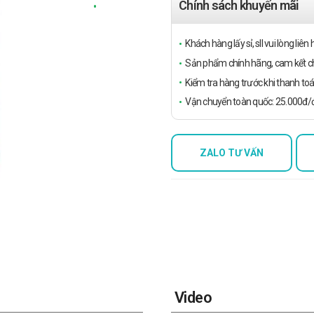
Chính sách khuyến mãi
Khách hàng lấy sỉ, sll vui lòng liê
Sản phẩm chính hãng, cam kết ch
Kiểm tra hàng trước khi thanh toá
Vận chuyển toàn quốc: 25.000đ/đ
ZALO TƯ VẤN
Video