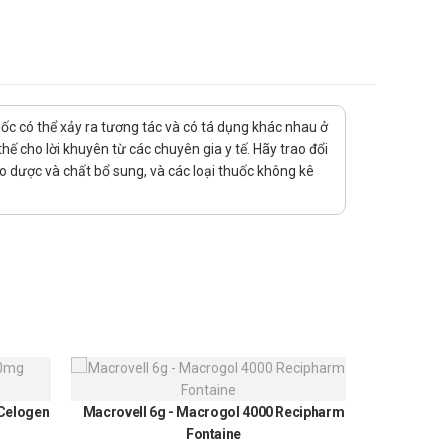
uốc có thể xảy ra tương tác và có tá dụng khác nhau ở
ế cho lời khuyên từ các chuyên gia y tế. Hãy trao đổi
ảo dược và chất bổ sung, và các loại thuốc không kê
 Celogen
Macrovell 6g - Macrogol 4000 Recipharm
Urundin
Fontaine
300
mất điều hòa,..