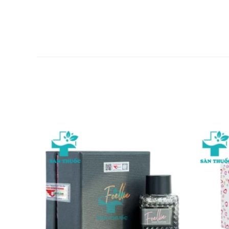
Người già: Cần tham khảo ý kiến của bác sĩ khi sử d
Trẻ em: Để xa tầm tay trẻ em
Một số đối tượng khác: Lưu ý khi sử dụng cho ngư
Ưu nhược điểm của Etefacin
Ưu điểm:
Chất lượng sản phẩm tốt, cho hiệu quả nhanh chóng
Nguồn gốc, xuất xứ rõ ràng được sản xuất theo dây
Sử dụng thay thế khi liệu pháp đường uống không 
Nhược điểm:
Gây ra một số tác dụng phụ
Có thể gây ra các phản ứng quá mẫn nếu sử dụng q
Tác dụng không mong muốn của Ete
Rối loạn hệ thần kinh: Nhức đầu.
Rối loạn tiêu hóa: Đau bụng, táo bón, tiêu chảy, đầy b