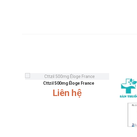
Trẻ nhiễm khuẩn nặng, viêm tai giữa, viêm xoa
Trường hợp nhiễm Streptococcus Beta tan máu, n
Người lớn, người cao tuổi:
Liều thông thường 250mg mỗi 8 giờ. Liều tối đ
Viêm họng, viêm phế quản, viêm amidan, nhiễm
Đối với các nhiễm khuẩn nặng hơn: 500mg x 3 l
Lưu ý khi sử dụng Franfaclor 125mg
Cefaclor dùng dài ngày có thể gây viêm đại tràng giả 
Cttzil 500mg Éloge France
bú.
Liên hệ
Thận trọng sử dụng cefaclor đối với bệnh nhân có tiền 
Thận trọng khi dùng cefaclor cho bệnh nhân suy thận 
Cefaclor dùng dài ngày có thể gây viêm đại tràng giả mạ
Cần theo dõi chức năng thận trong khi điều trị bằng c
furosemid, acid ethacrynic.