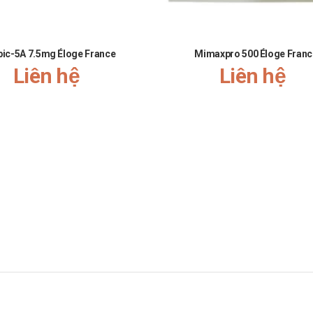
r.
giả.
o trong thành phần có aspartam.
ic-5A 7.5mg Éloge France
Mimaxpro 500 Éloge Franc
Liên hệ
Liên hệ
r 125mg
h cầu trung tính.
m âm đạo, bệnh nấm Candida.