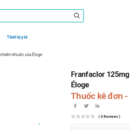
Thiết bị y tế
ị nhiễm khuẩn của Éloge
Franfaclor 125mg 
Éloge
Thuốc kê đơn - 
( 0 Reviews )