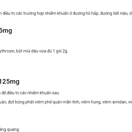
h điều trị các trường hợp nhiễm khuẩn ở đường hô hấp, đường tiết niệu, 
25mg
throsin, bột mùi dâu vừa đủ 1 gói 2g.
r 125mg
 để điều trị các nhiễm khuẩn sau:
uản, đợt bùng phát viêm phế quản mãn tính, viêm họng, viêm amidan, v
bàng quang.