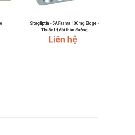
e
Sitagliptin - 5A Farma 100mg Éloge -
Deferasi
Thuốc trị đái tháo đường
điều t
Liên hệ