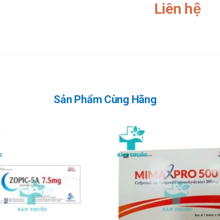
Liên hệ
ng, nhiễm khuẩn do vi khuẩn kém nhạy cảm có thể dùng liều 40mg/kg/ngày
ên điều trị ít nhất 10 ngày.
a 4g/ngày.
 khuẩn da và mô mềm, nhiễm khuẩn đường tiết niệu dưới: 250 – 500mg 
ần/ngày.
Sản Phẩm Cùng Hãng
mạc. Thận trọng với bệnh nhân suy thận. Bệnh nhân có bệnh đường tiêu hóa
sử mẫn cảm với penicilin.
nặng.
c do Clostridium difficile. Thận trọng đối với bệnh nhân có tiền sử bệnh 
efaclor phối hợp với các kháng sinh có tiềm năng gây độc thận (như nhóm