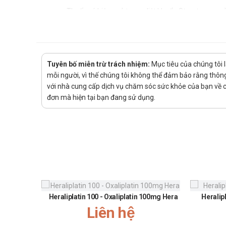
Thuốc có hiệu quả trong diệt khuẩn Streptococus 
Chống chỉ định của Franfaclor 125m
Không dùng cho bệnh nhân nhạy cảm với kháng sinh n
Trẻ em dưới 1 tuổi.
Tuyên bố miễn trừ trách nhiệm:
Mục tiêu của chúng tôi 
mỗi người, vì thế chúng tôi không thể đảm bảo rằng thông 
Cách dùng - Liều dùng Franfaclor 1
với nhà cung cấp dịch vụ chăm sóc sức khỏe của bạn về các
đơn mà hiện tại bạn đang sử dụng.
Cách dùng: Thuốc dùng đường uống, pha thuốc với một
Liều lượng:
Trẻ em:
Liều thông thường là 20mg/kg/ngày, chia ra uố
Trẻ viêm phế quản và viêm phổi: 20mg/kg/ngày, 
Trẻ viêm tai giữa, viêm họng, tổng liều hằng ng
Hiệu quả và tính an toàn của thuốc chưa được thi
Heraliplatin 100 - Oxaliplatin 100mg Hera
Heralip
Trẻ em 1-5 tuổi (9-18kg): 1 gói/lần x 3 lần/ngày
Liên hệ
Trẻ em trên 5 tuổi: 2 gói/lần x3 lần/ngày.