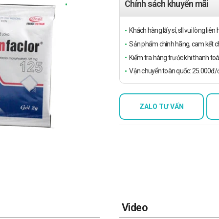
Chính sách khuyến mãi
Khách hàng lấy sỉ, sll vui lòng liê
Sản phẩm chính hãng, cam kết ch
Kiểm tra hàng trước khi thanh toá
Vận chuyển toàn quốc: 25.000đ/đ
ZALO TƯ VẤN
Video