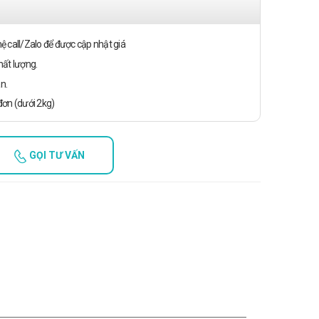
n hệ call/Zalo để được cập nhật giá
ất lượng.
n.
ơn (dưới 2kg)
GỌI TƯ VẤN