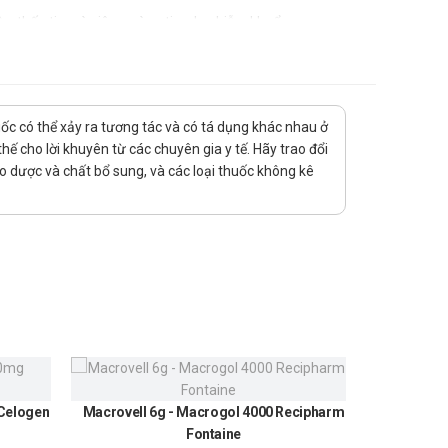
gừa thấp tim và viêm màng tim do nhiễm khuẩn.
uốc có thể xảy ra tương tác và có tá dụng khác nhau ở
ế cho lời khuyên từ các chuyên gia y tế. Hãy trao đổi
ảo dược và chất bổ sung, và các loại thuốc không kê
 Celogen
Macrovell 6g - Macrogol 4000 Recipharm
Urundin
Fontaine
300