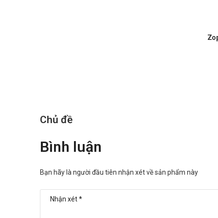
Test Coombs dương tính trong khi điều trị bằng cefaclo
Tìm glucose niệu bằng các chất khử có thể dương tính 
Thận trọng ở những bệnh nhân bị phenylceton niệu, d
Zop
Tác dụng phụ khi sử dụng Franfaclo
Thường gặp, ADR > 1/100:
Máu: Tăng bạch cầu ưa eosin.
Tiêu hóa: Tiêu chảy.
Da: Ban da dạng sởi.
Chủ đề
Ít gặp, 1/1000:
Bình luận
Toàn thân: Test Coombs trực tiếp dương tính.
Máu: Tăng tế bào lympho, giảm bạch cầu, giảm bạc
Bạn hãy là người đầu tiên nhận xét về sản phẩm này
Tiêu hóa: Buồn nôn, nôn.
Da: Ngứa, nổi mày đay.
Tiết niệu – sinh dục: Ngứa bộ phận sinh dục, viê