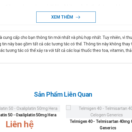
ở mũi họng, nhưng chưa có dữ liệu về hiệu quả của thuốc trong phòng n
g
XEM THÊM
hóm cephalosporin và các thành phần khác của thuốc.
là cung cấp cho bạn thông tin mới nhất và phù hợp nhất. Tuy nhiên, vì th
tin này bao gồm tất cả các tương tác có thể. Thông tin này không thay th
25mg
 tương tác có thể xảy ra với tất cả các loại thuốc theo toa, vitamin, th
 ít nước.
ng mỗi 8 giờ.
Sản Phẩm Liên Quan
chia ra 3 lần.
ày có thể được chia và dùng mỗi 12 giờ.
ết lập ở trẻ sơ sinh.
latin 50 - Oxaliplatin 50mg Hera
.
Liên hệ
Telmigen 40 - Telmisartan 40mg
Generics