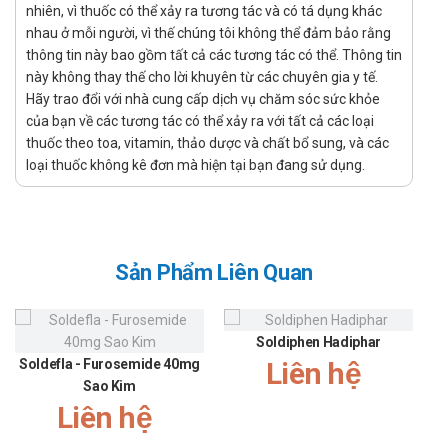
Với sự kết hợp của các thành phần như acid benzoic,
nhiên, vì thuốc có thể xảy ra tương tác và có tá dụng khác
acid salicylic, Iod sẽ giúp sát khuẩn, diệt nấm hiệu quả,
nhau ở mỗi người, vì thế chúng tôi không thể đảm bảo rằng
được sử dụng cho người lớn, thanh thiếu niên bị hắc
thông tin này bao gồm tất cả các tương tác có thể. Thông tin
này không thay thế cho lời khuyên từ các chuyên gia y tế.
lào, lang ben gây ngứa ngáy khó chịu và mất thẩm mỹ.
Hãy trao đổi với nhà cung cấp dịch vụ chăm sóc sức khỏe
Chỉ định:
của bạn về các tương tác có thể xảy ra với tất cả các loại
Cồn Thuốc Chữa Hắc Lào Lang Ben Hadiphar được
thuốc theo toa, vitamin, thảo dược và chất bổ sung, và các
nhà sản xuất khuyến cáo chỉ định điều trị và phòng
loại thuốc không kê đơn mà hiện tại bạn đang sử dụng.
ngứa tái phát cho người bị hắc lào, lang ben.
Hướng dẫn sử dụng Hắc lào lang ben
Cách dùng:
Sản Phẩm Liên Quan
Được sử dụng để dùng để bôi da
Liều dùng:
Bạn cần dùng thuốc Cồn Thuốc Chữa Hắc Lào Lang
Soldiphen Hadiphar
Soldefla - Furosemide 40mg
Ben mỗi ngày từ 2 đến 3 lần bôi lên vùng da bị bệnh.
Liên hệ
Sao Kim
Chống chỉ định của Hắc lào lang ben
Liên hệ
Không dùng cho người mẫn cảm với bất cứ thành phần