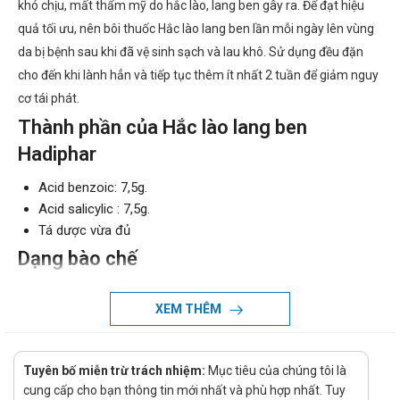
khó chịu, mất thẩm mỹ do hắc lào, lang ben gây ra. Để đạt hiệu
quả tối ưu, nên bôi thuốc Hắc lào lang ben lần mỗi ngày lên vùng
da bị bệnh sau khi đã vệ sinh sạch và lau khô. Sử dụng đều đặn
cho đến khi lành hẳn và tiếp tục thêm ít nhất 2 tuần để giảm nguy
cơ tái phát.
Thành phần của Hắc lào lang ben
Hadiphar
Acid benzoic: 7,5g.
Acid salicylic : 7,5g.
Tá dược vừa đủ
Dạng bào chế
Dạng viên
XEM THÊM
Công dụng - Chỉ định của Hắc lào lang
ben
Tuyên bố miễn trừ trách nhiệm:
Mục tiêu của chúng tôi là
Công dụng:
cung cấp cho bạn thông tin mới nhất và phù hợp nhất. Tuy