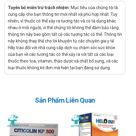
Công dụng - Chỉ định Hoạt Huyết Thông
Tuyên bố miễn trừ trách nhiệm:
Mục tiêu của chúng tôi là
Mạch Trung ương 1
cung cấp cho bạn thông tin mới nhất và phù hợp nhất. Tuy
nhiên, vì thuốc có thể xảy ra tương tác và có tá dụng khác
Công dụng:
nhau ở mỗi người, vì thế chúng tôi không thể đảm bảo rằng
Hoạt Huyết Thông Mạch hỗ trợ hoạt huyết, thông
thông tin này bao gồm tất cả các tương tác có thể. Thông tin
mạch.
này không thay thế cho lời khuyên từ các chuyên gia y tế.
Hãy trao đổi với nhà cung cấp dịch vụ chăm sóc sức khỏe
Hỗ trợ giảm nguy cơ hình thành cục máu đông.
của bạn về các tương tác có thể xảy ra với tất cả các loại
Hỗ trợ giúp tăng cường lưu thông máu, cải thiện tuần
thuốc theo toa, vitamin, thảo dược và chất bổ sung, và các
hoàn máu não giúp giảm các triệu chứng: Suy giảm trí
loại thuốc không kê đơn mà hiện tại bạn đang sử dụng.
nhớ, đau đầu, hoa mắt, chóng mặt, mất ngủ, tê bì, nhức
mỏi chân tay do lưu thông máu kém.
Hỗ trợ giảm triệu chứng sau tai biến mạch máu não do
tắc mạch.
Sản Phẩm Liên Quan
Chỉ định:
Người lưu thông máu kém, thiểu năng tuần hoàn não.
Người sau tai biến mạch máu não do tắc mạch.
Người có nguy cơ hình thành cục máu đông.
Hướng dẫn sử dụng Hoạt Huyết Thông