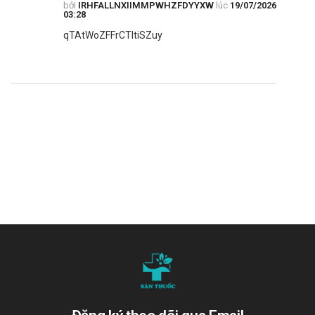
bởi
IRHFALLNXIIMMPWHZFDYYXW
lúc
19/07/2026
phẩm ở nơi có độ ẩm hoặc nhiệt độ quá cao.
03:28
Để xa tầm với trẻ em: Đảm bảo an toàn cho trẻ.
qTAtWoZFFrCTltiSZuy
Hạn sử dụng
36 tháng kể từ ngày sản xuất.
Quy cách
Hộp 5 vỉ, 10 vỉ x 10 viên.
Nhà sản xuất
Công ty CP Dược phẩm Trung ương 1-Pharbaco
Sản phẩm tương tự
Hoạt huyết dưỡng não Vibatop
Bổ não Memoria
Ginko Citicolin Coenzym Q10 (xanh)
"Cám ơn quý khách hàng đã tin dùng sản phẩm và dịch vụ tại Sàn
thuốc. Chúng tôi cam kết cung cấp các sản phẩm chính hãng, với
giá thành phải chăng. Chúc quý khách một ngày tràn đầy năng