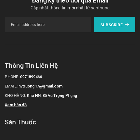
Đăng ký theo dõi qua Email
lượng và vui vẻ!"
Cập nhật thông tin mới nhất từ santhuoc
Tài liệu tham khảo: https://nghidinh15.vfa.gov.vn
SUBSCRIBE
Thông Tin Liên Hệ
PHONE:
0971899466
EMAIL:
nvtruong17@gmail.com
KHO HÀNG:
Kho HN: 85 Vũ Trọng Phụng
Xem bản đồ
Sàn Thuốc