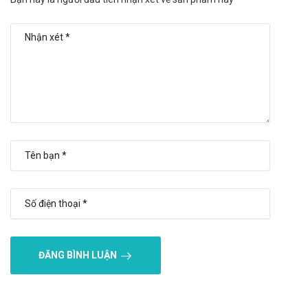
Nguồn gốc, xuất xứ rõ ràng được sản xuất theo dây
chuyền hiện đại.
Số lần sử dụng trong ngày ít.
Sản phẩm bào chế dạng viên, thuận tiện trong sử dụng
và bảo quản.
Nhược điểm:
Hiệu quả nhanh hay chậm phụ thuộc vào cơ địa mỗi
người.
Trong quá trình sử dụng có thể phát sinh một số tác
dụng phụ.
Có thể gây ra các phản ứng quá mẫn nếu sử dụng quá
liều lượng hoặc không đúng cách.
Tác dụng không mong muốn có thể gặp
phải
ĐĂNG BÌNH LUẬN
Chưa có báo cáo.
Tương tác