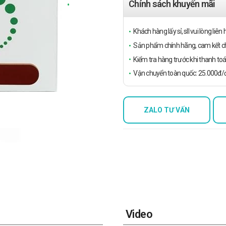
Chính sách khuyến mãi
Khách hàng lấy sỉ, sll vui lòng liê
Sản phẩm chính hãng, cam kết ch
Kiểm tra hàng trước khi thanh toá
Vận chuyển toàn quốc: 25.000đ/đ
ZALO TƯ VẤN
Video