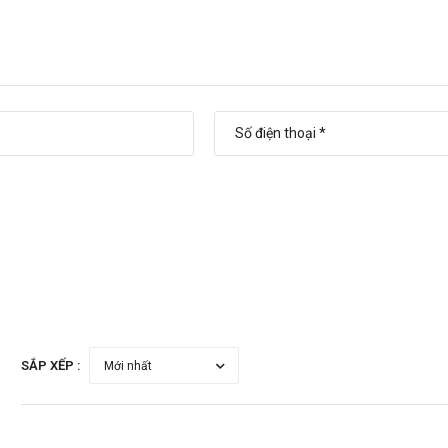
thứ hai để bù cho liều mà bạn có thể đã bỏ lỡ. Chỉ cần tiếp tục với liều ti
o Trung tâm cấp cứu 115 hoặc đến trạm Y tế địa phương gần nhất.
h sáng
SẮP XẾP :