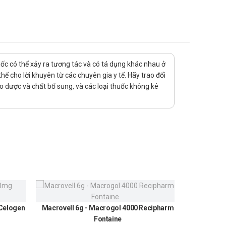
uốc có thể xảy ra tương tác và có tá dụng khác nhau ở
ioides, Blastomyces
ế cho lời khuyên từ các chuyên gia y tế. Hãy trao đổi
ảo dược và chất bổ sung, và các loại thuốc không kê
ày và dùng thuốc Nibean trong 3 ngày.
ày hoặc 1 viên/lần/ngày dùng trong 30 ngày.
 Celogen
Macrovell 6g - Macrogol 4000 Recipharm
Urundin
 quan hoặc giảm bạch cầu trung tính : 2 viên/lần/ngày
Fontaine
300