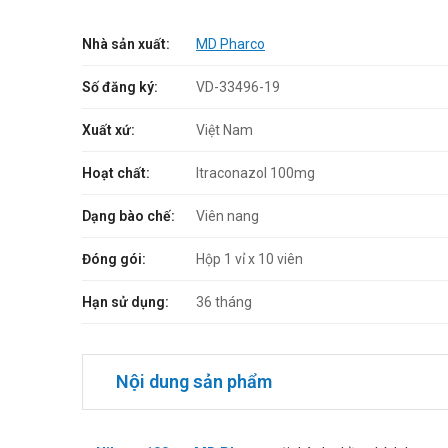
Nhà sản xuất:
MD Pharco
Số đăng ký:
VD-33496-19
Xuất xứ:
Việt Nam
Hoạt chất:
Itraconazol 100mg
Dạng bào chế:
Viên nang
Đóng gói:
Hộp 1 vỉ x 10 viên
Hạn sử dụng:
36 tháng
Nội dung sản phẩm