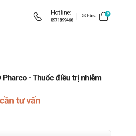
Hotline:
0
Giỏ Hàng:
0971899466
harco - Thuốc điều trị nhiễm
cần tư vấn