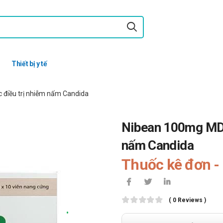
Thiết bị y tế
 điều trị nhiễm nấm Candida
Nibean 100mg MD P
nấm Candida
Thuốc kê đơn - 
( 0 Reviews )