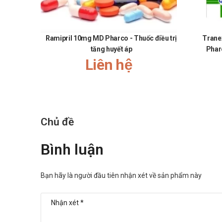
Các thành phần có trong sản phẩm đã được giới chu
Nguồn gốc, xuất xứ rõ ràng được sản xuất theo dây
Số lần sử dụng trong ngày ít.
Ramipril 10mg MD Pharco - Thuốc điều trị
Trane
Nhược điểm:
tăng huyết áp
Phar
Liên hệ
Hiệu quả nhanh hay chậm phụ thuộc vào cơ địa mỗ
Có thể gây ra các phản ứng quá mẫn nếu sử dụng quá
đầu, giảm tiểu cầu, chảy máu cam, đau khớp, đau
Tác dụng không mong muốn của Ni
Chủ đề
Báo ngay cho bác sĩ các phản ứng phụ gặp phải để có bi
Nhức đầu, tiêu chảy, ăn uống không tiêu, đau bụng, c
Bình luận
Tương tác của Nibean 100mg MD P
Bạn hãy là người đầu tiên nhận xét về sản phẩm này
Tương tác có thể làm giảm hiệu quả của sản phẩm hoặc 
loại thuốc khác
Xử trí khi quên liều và quá liều