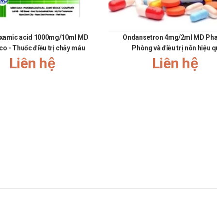
yên gia kiểm định và rất an toàn khi sử dụng.
 chuyền hiện đại.
xamic acid 1000mg/10ml MD
Ondansetron 4mg/2ml MD Pha
co - Thuốc điều trị chảy máu
Phòng và điều trị nôn hiệu 
Liên hệ
Liên hệ
i người.
 liều lượng hoặc không đúng cách, thiếu máu, giảm bạch cầu trung tính, 
 cơ và các phản ứng mẫn cảm.
bean 100mg MD Pharco
ện pháp xử trí kịp thời.
hoáng váng và buồn nôn.
harco
gia tăng nguy cơ mắc các tác dụng phụ. Vì vậy, bạn cần tham khảo ý kiế