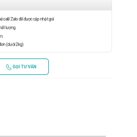
n hệ call/Zalo để được cập nhật giá
ất lượng.
n.
ơn (dưới 2kg)
GỌI TƯ VẤN