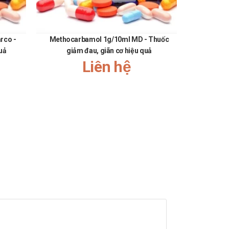
rco -
Methocarbamol 1g/10ml MD - Thuốc
Midazox
quả
giảm đau, giãn cơ hiệu quả
kháng si
Liên hệ
tiêu chảy, rối loạn vị giác, ngất, mệt mỏi, ho khan, nhức
n của dược sĩ, bác sĩ khi muốn dùng đồng thời với các