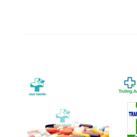
Nấm móng : Uống sáng 2 viên - chiều 2 viên, một đợ
viên/lần/ngày dùng trong 3 tháng
Chống chỉ định của Nibean 100mg 
Không dùng cho người mẫn cảm với bất cứ thành phầ
Lưu ý khi sử dụng Nibean 100mg M
Lưu ý khi sử dụng cho một số đối tượng đặc biệt:
Dùng cho phụ nữ có thai và cho con bú: Thận trọng
Người lái xe: Thận trọng khi sử dụng cho đối tượng
Người già: Cần tham khảo ý kiến của bác sĩ khi sử d
Trẻ em: Để xa tầm tay trẻ em
Một số đối tượng khác: Lưu ý khi sử dụng cho ng
Ưu nhược điểm của Nibean 100mg 
Ưu điểm: