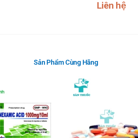
Liên hệ
t uống 7 ngày, duy trì 2-3 đợt. Các đợt điều trị phải đảm bảo cách nhau 
MD Pharco
n nào của sản phẩm
D Pharco
Sản Phẩm Cùng Hãng
 khi sử dụng cho phụ nữ mang thai và cho con bú. Tham khảo ý kiến của b
 lái xe và vận hành máy móc nặng, do có thể gây ra cảm giác chóng mặt, 
ụng liều lượng cho người trên 65 tuổi.
ười mẫn cảm với các thành phần của sản phẩm
MD Pharco