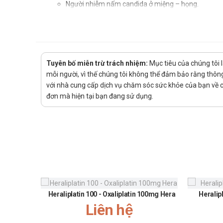
Người nhiễm nấm candida ở miệng – họng.
Người bị lang ben
Bị nấm ngoài da như nấm da chân, da bẹn, da thâm,
Nấm ở móng tay, móng chân.
Tuyên bố miễn trừ trách nhiệm:
Mục tiêu của chúng tôi 
Nhiễm nấm nội tạng do chủng nấm Aspergillus và 
mỗi người, vì thế chúng tôi không thể đảm bảo rằng thông 
Hướng dẫn sử dụng Nibean 100mg 
với nhà cung cấp dịch vụ chăm sóc sức khỏe của bạn về các
đơn mà hiện tại bạn đang sử dụng.
Cách dùng:
Thuốc dùng để uống
Liều dùng:
Trường hợp nhiễm nấm Candida âm hộ – âm đạo : 2 
Lang ben : 2 viên/lần/ngày dùng trong 7 ngày.
Nấm ngoài da :2 viên/lần/ngày, uống thuốc trong 7
Các vùng sừng hóa cao như ở nhiễm nấm ở lòng bàn c
Heraliplatin 100 - Oxaliplatin 100mg Hera
Heralip
Liên hệ
Nhiễm Candida ở đường miệng – họng : 1 viên/lần/
dùng trong 15 ngày.