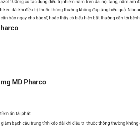
nazol 100mg có tác dụng điều trị nhiễm nấm trên da, nội tạng, nấm âm
nh kéo dài khi điều trị thuốc thông thường không đáp ứng hiệu quả. Ni
n báo ngay cho bác sĩ, hoặc thấy có biểu hiện bất thường cần tới bệnh vi
Pharco
00mg MD Pharco
…
iềm ẩn tái phát.
giảm bạch cầu trung tính kéo dài khi điều trị thuốc thông thường không