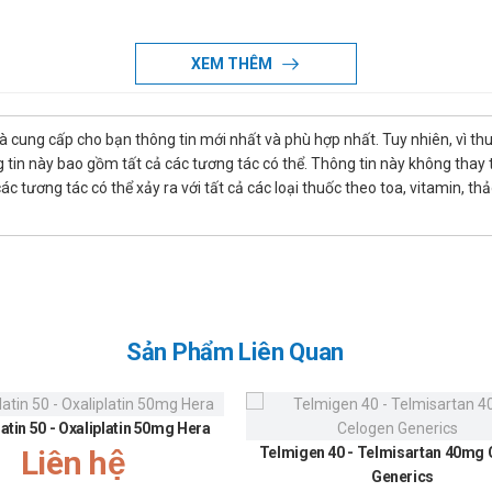
XEM THÊM
 da kẽ tay.
là cung cấp cho bạn thông tin mới nhất và phù hợp nhất. Tuy nhiên, vì th
Candida, nhiễm nấm Cryptococcus, Histoplasma, Sporothrix, Paracoccid
tin này bao gồm tất cả các tương tác có thể. Thông tin này không thay th
MD Pharco
 tương tác có thể xảy ra với tất cả các loại thuốc theo toa, vitamin, th
viên/lần, ngày dùng 2 lần và chỉ dùng trong 1 ngày; hoặc 2 viên/lần/ng
Sản Phẩm Liên Quan
 ngày hoặc 1 viên Nibean /lần/ngày dùng trong 15 ngày.
hân, lòng bàn tay: 2 viên/lần, ngày dùng 2 lần, liều duy trì trong 7 ng
latin 50 - Oxaliplatin 50mg Hera
Liên hệ
Telmigen 40 - Telmisartan 40mg
ngày dùng trong 15 ngày. Ở người bệnh AIDS, đang thực hiện cấy ghép cơ
Generics