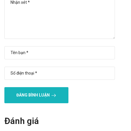
Chống chỉ định của Piracetam-Egis
1200mg
Không dùng cho người mẫn cảm với bất cứ thành phần nào
của thuốc
Tiền sử bệnh nhân có xuất huyết tiêu hóa, loét dạ dày, đột quỵ
do xuất huyết.
Phụ nữ có thai và đang cho con bú.
Lưu ý khi sử dụng Piracetam-Egis
1200mg
Lưu ý khi sử dụng cho một số đối tượng đặc biệt:
Dùng cho phụ nữ có thai và cho con bú: Thận trọng khi sử
ĐĂNG BÌNH LUẬN
dụng cho phụ nữ mang thai và cho con bú.
Người lái xe: Thận trọng khi sử dụng cho đối tượng lái xe
Đánh giá
và vận hành máy móc nặng, do có thể gây ra cảm giác
chóng mặt, mất điều hòa,..