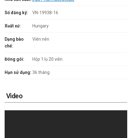
Số đăng ký:
VN-19938-16
Xuất xứ:
Hungary
Dạng bào
Viên nén
chế:
Đóng gói:
Hộp 1 lọ 20 viên
Hạn sử dụng:
36 tháng
Video