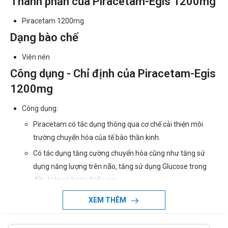
Thành phần của Piracetam-Egis 1200mg
Piracetam 1200mg
Dạng bào chế
Viên nén
Công dụng - Chỉ định của Piracetam-Egis
1200mg
Công dụng:
Piracetam có tác dụng thông qua cơ chế cải thiện môi
trường chuyển hóa của tế bào thần kinh.
Có tác dụng tăng cường chuyển hóa cũng như tăng sử
dụng năng lượng trên não, tăng sử dụng Glucose trong
điều kiện có hoặc thiếu oxy.
Có ảnh hưởng đến tạo máu, đặc biệt là tăng tạo hồng cầu
XEM THÊM
hình liềm cho bệnh nhân thiếu máu não cục bộ. Hồng cầu
được phục hồi, giảm cứng hồng hậu, giúp len lỏi qua các