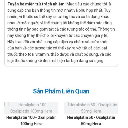
Tuyên bố miễn trừ trách nhiệm:
mao mạch dễ dàng.
Mục tiêu của chúng tôi là
cung cấp cho bạn thông tin mới nhất và phù hợp nhất. Tuy
Chỉ định:
nhiên, vì thuốc có thể xảy ra tương tác và có tá dụng khác
Thuốc Piracetam Egis 1200mg điều trị các triệu chứng rối
nhau ở mỗi người, vì thế chúng tôi không thể đảm bảo rằng
thông tin này bao gồm tất cả các tương tác có thể. Thông tin
loạn trí nhớ, thiếu chú ý do hội chứng tâm thần thực thể
này không thay thế cho lời khuyên từ các chuyên gia y tế.
gây nên.
Hãy trao đổi với nhà cung cấp dịch vụ chăm sóc sức khỏe
Điều trị các triệu chứng do tổn thương não, rối loạn chức
của bạn về các tương tác có thể xảy ra với tất cả các loại
năng ở não, sau phẫu thuật não hoặc phẫu thuật các khu
thuốc theo toa, vitamin, thảo dược và chất bổ sung, và các
vực đầu cổ.
loại thuốc không kê đơn mà hiện tại bạn đang sử dụng.
Điều trị di chứng của tai biến mạch máu não. Ví dụ: lú lẫn,
mất ngôn ngữ, đau đầu kéo dài,...
Điều trị chứng giật rung cơ mà nguyên nhân chủ yếu từ vỏ
Sản Phẩm Liên Quan
não.
Dùng cho bệnh nhân bị chóng mặt kéo dài nhiều lần trong
ngày.
Heraliplatin 100 - Oxaliplatin
Heraliplatin 50 - Oxaliplatin
Điều trị cai nghiện rượu mạn tính cho bệnh nhân uống
100mg Hera
50mg Hera
rượu lâu ngày.