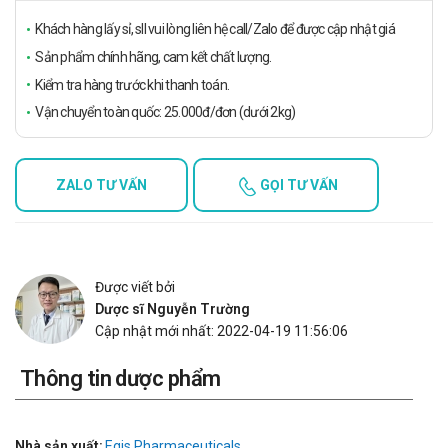
Khách hàng lấy sỉ, sll vui lòng liên hệ call/Zalo để được cập nhật giá
Sản phẩm chính hãng, cam kết chất lượng.
Kiểm tra hàng trước khi thanh toán.
Vận chuyển toàn quốc: 25.000đ/đơn (dưới 2kg)
ZALO TƯ VẤN
GỌI TƯ VẤN
Được viết bởi
Dược sĩ Nguyễn Trường
Cập nhật mới nhất: 2022-04-19 11:56:06
Thông tin dược phẩm
Nhà sản xuất:
Egis Pharmaceuticals