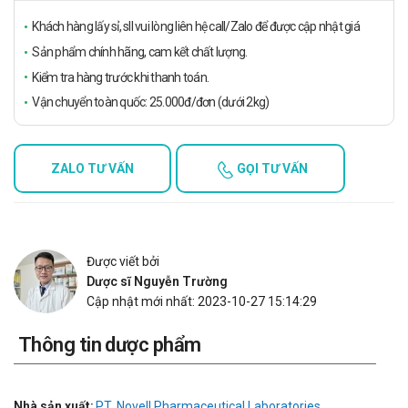
Khách hàng lấy sỉ, sll vui lòng liên hệ call/Zalo để được cập nhật giá
Sản phẩm chính hãng, cam kết chất lượng.
Kiểm tra hàng trước khi thanh toán.
Vận chuyển toàn quốc: 25.000đ/đơn (dưới 2kg)
ZALO TƯ VẤN
GỌI TƯ VẤN
Được viết bởi
Dược sĩ Nguyễn Trường
Cập nhật mới nhất: 2023-10-27 15:14:29
Thông tin dược phẩm
Nhà sản xuất:
PT. Novell Pharmaceutical Laboratories