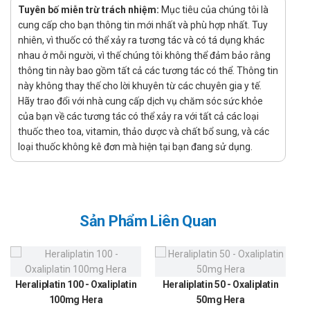
Tuyên bố miễn trừ trách nhiệm:
Chỉ định:
Mục tiêu của chúng tôi là
cung cấp cho bạn thông tin mới nhất và phù hợp nhất. Tuy
Moxifloxacin được chỉ định trong điều trị các chủng vi
nhiên, vì thuốc có thể xảy ra tương tác và có tá dụng khác
khuẩn còn nhạy cảm sau đây ở người lớn và trẻ em từ 18
nhau ở mỗi người, vì thế chúng tôi không thể đảm bảo rằng
tuổi trở lên. Chỉ nên chỉ định moxifloxacin khi các liệu pháp
thông tin này bao gồm tất cả các tương tác có thể. Thông tin
kháng sinh khác không thích hợp hoặc điều trị không hiệu
này không thay thế cho lời khuyên từ các chuyên gia y tế.
Hãy trao đổi với nhà cung cấp dịch vụ chăm sóc sức khỏe
quả.
của bạn về các tương tác có thể xảy ra với tất cả các loại
Viêm phổi mắc phải ở cộng đồng với mức độ từ nhẹ đến
thuốc theo toa, vitamin, thảo dược và chất bổ sung, và các
vừa).
loại thuốc không kê đơn mà hiện tại bạn đang sử dụng.
Nhiễm khuẩn vùng chậu từ nhẹ tới vừa (nhiễm khuẩn
đường sinh dục trên ở nữ, bao gồm viêm vòi trứng và viêm
màng trong dạ con.
Sản Phẩm Liên Quan
Đợt cấp của viêm phế quản mạn: Do kháng sinh
fluoroquinolon, trong đó có levofloxacin, liên quan đến
phản ứng có hại nghiêm trọng (xem mục Cảnh báo và
thận trọng) và đợt nhiễm khuẩn cấp của viêm phế quản
Heraliplatin 100 - Oxaliplatin
Heraliplatin 50 - Oxaliplatin
mạn tính ở một số bệnh nhân có thể tự khỏi, chỉ nên sử
100mg Hera
50mg Hera