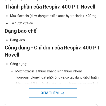
Thành phần của Respira 400 PT. Novell
Moxifloxacin (dưới dạng moxifloxacin hydroclorid) : 400mg.
Tá dược vừa đủ
Dạng bào chế
Dạng viên
Công dụng - Chỉ định của Respira 400 PT.
Novell
Công dụng:
Moxifloxacin là thuốc kháng sinh thuộc nhóm
fluoroquinolone hoạt phổ rộng và có tác dụng diệt khuẩn.
Tác dụng diệt khuẩn do cản trở men topoisomerase II và
IV. Topoisomerase là những men chủ yếu kiểm soát về
XEM THÊM
định khu (topology) của DNA và giúp sự tái tạo, sửa chữa
và sao chép DNA.