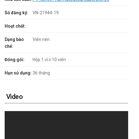
Số đăng ký:
VN-21944-19
Hoạt chất:
Dạng bào
Viên nén
chế:
Đóng gói:
Hộp 1 vỉ x 10 viên
Hạn sử dụng:
36 tháng
Video