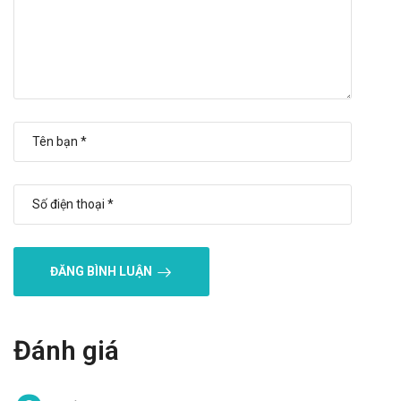
của sản phẩm
Lưu ý khi sử dụng Respira 400 PT. Novell
Lưu ý khi sử dụng cho một số đối tượng đặc biệt:
Dùng cho phụ nữ có thai và cho con bú: Thận trọng khi sử
dụng cho phụ nữ mang thai và cho con bú. Tham khảo ý
kiến của bác sĩ trước khi sử dụng.
Người lái xe: Thận trọng khi sử dụng cho đối tượng lái xe
và vận hành máy móc nặng, do có thể gây ra cảm giác
chóng mặt, mất điều hòa,..
Người già: Cần tham khảo ý kiến của bác sĩ khi sử dụng liều
ĐĂNG BÌNH LUẬN
lượng cho người trên 65 tuổi.
Trẻ em: Để xa tầm tay trẻ em
Một số đối tượng khác: Lưu ý khi sử dụng cho người mẫn
Đánh giá
cảm với các thành phần của sản phẩm
Ưu nhược điểm của Respira 400 PT.