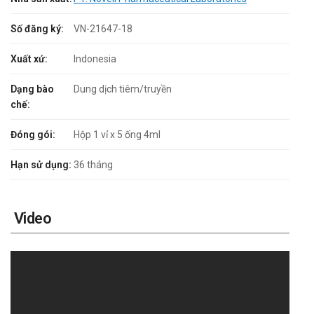
Số đăng ký:
VN-21647-18
Xuất xứ:
Indonesia
Dạng bào
Dung dịch tiêm/truyền
chế:
Đóng gói:
Hộp 1 vỉ x 5 ống 4ml
Hạn sử dụng:
36 tháng
Video