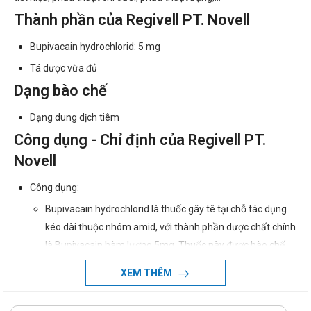
Thành phần của Regivell PT. Novell
Bupivacain hydrochlorid: 5 mg
Tá dược vừa đủ
Dạng bào chế
Dạng dung dịch tiêm
Công dụng - Chỉ định của Regivell PT.
Novell
Công dụng:
Bupivacain hydrochlorid là thuốc gây tê tại chỗ tác dụng
kéo dài thuộc nhóm amid, với thành phần dược chất chính
là Bupivacain hàm lượng 5mg. Thuốc này được bào chế
dưới dạng dung dịch tiêm, chỉ dùng để tiêm tủy sống, có
XEM THÊM
công dụng giúp gây tê tủy sống để phẫu thuật
Chỉ định: