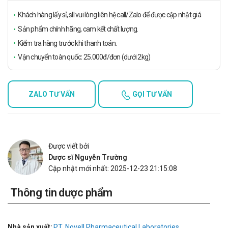
Khách hàng lấy sỉ, sll vui lòng liên hệ call/Zalo để được cập nhật giá
Sản phẩm chính hãng, cam kết chất lượng.
Kiểm tra hàng trước khi thanh toán.
Vận chuyển toàn quốc: 25.000đ/đơn (dưới 2kg)
ZALO TƯ VẤN
GỌI TƯ VẤN
Được viết bởi
Dược sĩ Nguyễn Trường
Cập nhật mới nhất: 2025-12-23 21:15:08
Thông tin dược phẩm
Nhà sản xuất:
PT. Novell Pharmaceutical Laboratories