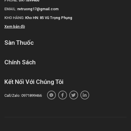
PHONE:
0971899466
EMAIL:
nvtruong17@gmail.com
KHO HÀNG:
Kho HN: 85 Vũ Trọng Phụng
Xem bản đồ
Sàn Thuốc
Chính Sách
Kết Nối Với Chúng Tôi
Call/Zalo: 0971899466