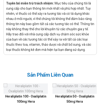
Tuyên bố miễn trừ trách nhiệm:
Mục tiêu của chúng tôi là
Regivell PT. Novell được chỉ định giúp gây tê tủy sống để
cung cấp cho bạn thông tin mới nhất và phù hợp nhất. Tuy
phẫu thuật (phẫu thuật tiết niệu và chi dưới, phẫu thuật
nhiên, vì thuốc có thể xảy ra tương tác và có tá dụng khác
bụng).
nhau ở mỗi người, vì thế chúng tôi không thể đảm bảo rằng
Hướng dẫn sử dụng Regivell PT. Novell
thông tin này bao gồm tất cả các tương tác có thể. Thông tin
này không thay thế cho lời khuyên từ các chuyên gia y tế.
Cách dùng:
Hãy trao đổi với nhà cung cấp dịch vụ chăm sóc sức khỏe
của bạn về các tương tác có thể xảy ra với tất cả các loại
Thuốc được dùng để tiêm
thuốc theo toa, vitamin, thảo dược và chất bổ sung, và các
Liều dùng:
loại thuốc không kê đơn mà hiện tại bạn đang sử dụng.
Thuốc dùng theo chỉ định của bác sĩ dưới sự giám sát của
nhân viên y tế.
Chống chỉ định của Regivell PT. Novell
Sản Phẩm Liên Quan
Không dùng cho người mẫn cảm với bất cứ thành phần nào
của sản phẩm
Lưu ý khi sử dụng Regivell PT. Novell
Heraliplatin 100 - Oxaliplatin
Heraliplatin 50 - Oxaliplatin
Lưu ý khi sử dụng cho một số đối tượng đặc biệt:
100mg Hera
50mg Hera