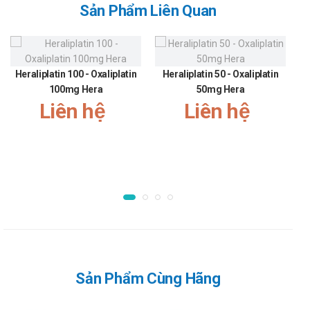
Thuốc ở dạng hỗn dịch uống nên có thể dùng trực tiếp
Sản Phẩm Liên Quan
hoặc pha loãng với nước.
Sử dụng cốc kèm theo để đong thể tích liều dùng chính
xác. Nếu làm mất, bạn có thể sử dụng thìa cà phê để thay
Heraliplatin 100 - Oxaliplatin
Heraliplatin 50 - Oxaliplatin
thế.
100mg Hera
50mg Hera
Liều dùng:
Liên hệ
Liên hệ
Liều sử dụng cho trẻ em: mỗi ngày từ 3-4 lần hoặc theo sự
hướng dẫn của thầy thuốc.
Đối với trẻ từ 2-5 tuổi: mỗi lần dùng 2,5ml tương ứng với ½
thìa cà phê.
Đối với trẻ từ 6 đến 12 tuổi: mỗi lần sử dụng 5ml tương ứng
với 1 thìa cà phê.
Chống chỉ định của Solmux TL
Tuyệt đối không dùng cho bệnh nhân đang bị loét dạ dày, tá
Sản Phẩm Cùng Hãng
tràng và trẻ em dưới 2 tuổi.
Chống chỉ định đối với những người người dị ứng với