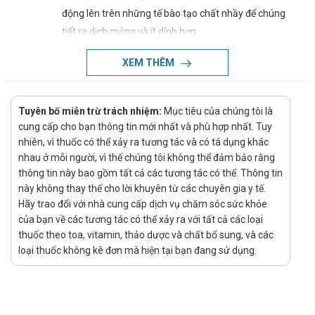
động lên trên những tế bào tạo chất nhầy để chúng
tiết ra dịch mỏng và ít dính hơn.
Khi đàm đã được hình thành thì carbocistein sẽ làm
XEM THÊM
thay đổi tính chất hóa lý của đàm khiến cho chúng trở
lên lỏng đi và dễ bị đào thải ra ngoài qua cơ chế ho.
Tuyên bố miễn trừ trách nhiệm:
Mục tiêu của chúng tôi là
Thuốc Solmux TL làm giảm hiệu quả triệu chứng của
cung cấp cho bạn thông tin mới nhất và phù hợp nhất. Tuy
bệnh phổi tắc nghẽn mãn tính và giãn phế quản do có
nhiên, vì thuốc có thể xảy ra tương tác và có tá dụng khác
khả năng thấm tốt vào trong nhu mô phổi và niêm
nhau ở mỗi người, vì thế chúng tôi không thể đảm bảo rằng
mạc đường hô hấp.
thông tin này bao gồm tất cả các tương tác có thể. Thông tin
này không thay thế cho lời khuyên từ các chuyên gia y tế.
Chỉ định:
Hãy trao đổi với nhà cung cấp dịch vụ chăm sóc sức khỏe
Thuốc Solmux TL được chỉ định dùng để làm tan đờm và
của bạn về các tương tác có thể xảy ra với tất cả các loại
giảm ho trong bệnh viêm phế quản cấp và mạn, hen suyễn
thuốc theo toa, vitamin, thảo dược và chất bổ sung, và các
và khí phế thũng.
loại thuốc không kê đơn mà hiện tại bạn đang sử dụng.
Hướng dẫn sử dụng Solmux TL
Cách dùng: