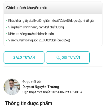
Chính sách khuyến mãi
Khách hàng lấy sỉ, sll vui lòng liên hệ call/Zalo để được cập nhật giá
Sản phẩm chính hãng, cam kết chất lượng.
Kiểm tra hàng trước khi thanh toán.
Vận chuyển toàn quốc: 25.000đ/đơn (dưới 2kg)
ZALO TƯ VẤN
GỌI TƯ VẤN
Được viết bởi
Dược sĩ Nguyễn Trường
Cập nhật mới nhất: 2023-06-29 13:38:04
Thông tin dược phẩm