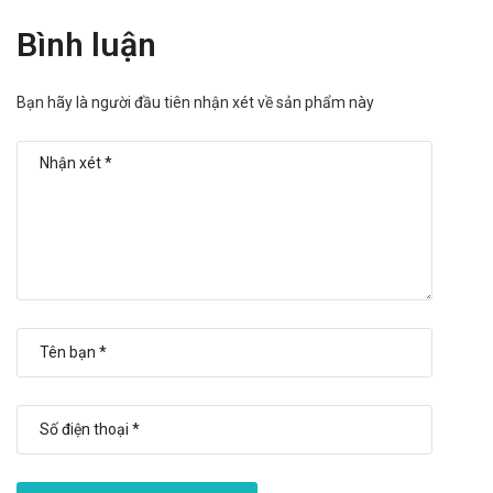
cho người lái xe và vận hành máy móc.
Bình luận
Người già: Khi sử dụng nên liệt kê các thuốc đang dùng
cho bác sĩ để tránh xảy ra các tương tác không đáng có.
Bạn hãy là người đầu tiên nhận xét về sản phẩm này
Trẻ em: Thận trọng và tham khảo ý kiến bác sĩ trước khi
dùng sản phẩm
Ưu nhược điểm của Solmux TL
Ưu điểm:
Các thành phần có trong sản phẩm đã được giới chuyên
gia kiểm định và rất an toàn khi sử dụng.
Nguồn gốc, xuất xứ rõ ràng được sản xuất theo dây
chuyền hiện đại.
Thuốc có dạng viên uống, dễ sử dụng,
Nhược điểm:
Hiệu quả nhanh hay chậm phụ thuộc vào cơ địa mỗi người.
Có thể gây ra các phản ứng quá mẫn nếu sử dụng quá liều