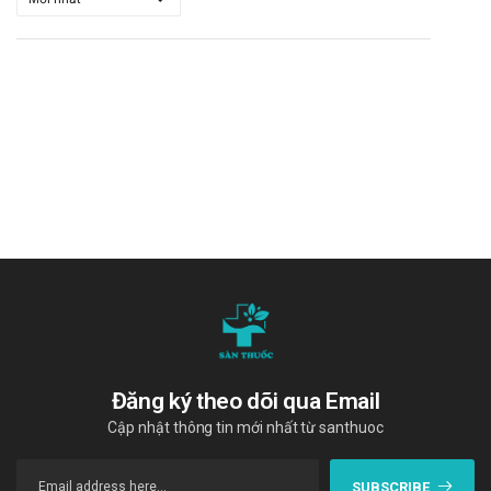
Solmux TL đã được báo cáo là có thể làm tăng khả năng hấp
thu Amoxicillin. Vì vậy, cần phải thận trọng khi phối hợp hai
thuốc này với nhau.
Bên cạnh đó, bệnh nhân cũng không nên kết hợp thuốc
Solmux TL với các thuốc khác có chứa carbocistein vì có thể
gây ngộ độc thuốc.
Để tránh xảy ra các phản ứng không mong muốn, trước khi
dùng thêm thuốc hay sản phẩm nào bệnh nhân nên tham
khảo ý kiến bác sĩ hoặc chuyên gia da liễu.
Xử trí khi quên liều và quá liều
Quên liều: Nếu bạn dùng thiếu một liều, bạn có thể dùng ngay
khi nhớ ra. Hoặc bỏ qua nếu sắp đến liều dùng tiếp theo. Mặc
dù tình trạng này không gây nguy hiểm, nhưng dùng sản
Đăng ký theo dõi qua Email
phẩm không đều đặn có thể khiến hiệu quả của sản phẩm suy
Cập nhật thông tin mới nhất từ santhuoc
giảm hoặc mất tác dụng hoàn toàn.
Quá liều: Ngay khi cơ thể xuất hiện những triệu chứng này, bạn
SUBSCRIBE