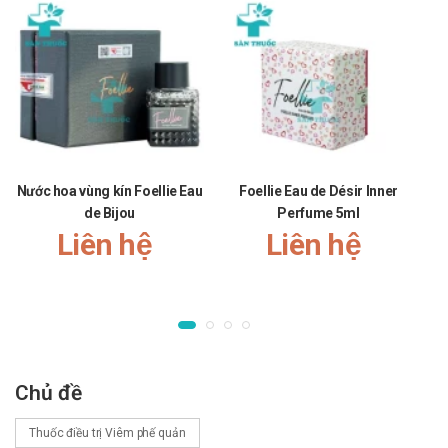
carbocistein và các tá dược khác có trong thuốc.
Lưu ý khi sử dụng Solmux TL
Thận trọng khi sử dụng cho những người đã từng bị viêm loét
dạ dày do thuốc làm phân giải chất nhầy nên có khả năng làm
thủng hàng rào niêm mạc dạ dày.
Bệnh nhân không nên tự ý thay đổi liều lượng vì dùng sai liều
Nước hoa vùng kín Foellie Eau
Foellie Eau de Désir Inner
có thể gây nhờn thuốc.
de Bijou
Perfume 5ml
Sau mỗi lần dùng nên vặn chặt nắp lại để hạn chế sự nhiễm
Liên hệ
Liên hệ
khuẩn từ môi trường bên ngoài và không sử dụng thuốc sau
14 ngày kể từ khi mở nắp.
Lưu ý khi sử dụng cho một số đối tượng đặc biệt:
Dùng cho phụ nữ có thai và cho con bú: Thận trọng và
tham khảo ý kiến bác sĩ trước khi dùng sản phẩm
Chủ đề
Người lái xe: Chưa có bất kỳ báo cáo cụ thể nào. Thận
trọng và tham khảo ý kiến bác sĩ trước khi dùng sản phẩm
Thuốc điều trị Viêm phế quản