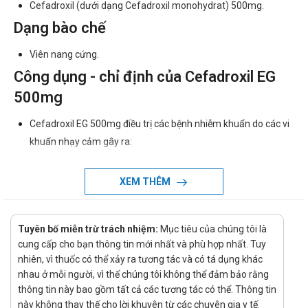
Cefadroxil (dưới dạng Cefadroxil monohydrat) 500mg.
Dạng bào chế
Viên nang cứng.
Công dụng - chỉ định của Cefadroxil EG
500mg
Cefadroxil EG 500mg điều trị các bệnh nhiễm khuẩn do các vi
khuẩn nhạy cảm gây ra:
Nhiễm khuẩn đường tiết niệu: viêm thận-bể thận cấp và
mạn tính, viêm bàng quang, viêm niệu đạo.
XEM THÊM
Nhiễm khuẩn đường hô hấp: viêm amidan, viêm họng,
viêm phế quản-phổi và viêm phổi thùy, viêm phế quản cấp
Tuyên bố miễn trừ trách nhiệm:
Mục tiêu của chúng tôi là
và mạn tính, áp xe phổi, viêm mủ màng phổi, viêm màng
cung cấp cho bạn thông tin mới nhất và phù hợp nhất. Tuy
phổi, viêm thanh quản, viêm tai giữa.
nhiên, vì thuốc có thể xảy ra tương tác và có tá dụng khác
nhau ở mỗi người, vì thế chúng tôi không thể đảm bảo rằng
Nhiễm khuẩn da và mô mềm: viêm hạch bạch huyết, áp
thông tin này bao gồm tất cả các tương tác có thể. Thông tin
xe, viêm tế bào, loét.
này không thay thế cho lời khuyên từ các chuyên gia y tế.