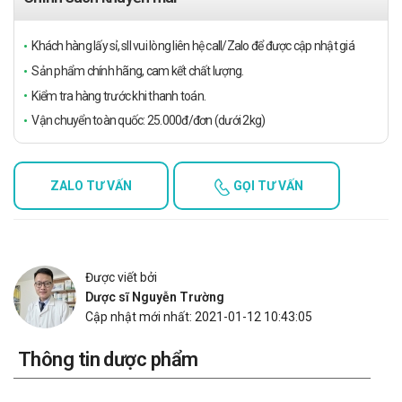
Khách hàng lấy sỉ, sll vui lòng liên hệ call/Zalo để được cập nhật giá
Sản phẩm chính hãng, cam kết chất lượng.
Kiểm tra hàng trước khi thanh toán.
Vận chuyển toàn quốc: 25.000đ/đơn (dưới 2kg)
ZALO TƯ VẤN
GỌI TƯ VẤN
Được viết bởi
Dược sĩ Nguyễn Trường
Cập nhật mới nhất: 2021-01-12 10:43:05
Thông tin dược phẩm