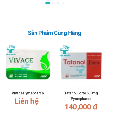
Liều khởi đầu: 500 - 1000mg/ngày.
Liều duy trì:
Độ thanh thải Creatinin 0 - 10ml/phút: dùng
500mg/36 giờ/lần.
Độ thanh thải Creatinin 10 - 25ml/phút: dùng
Sản Phẩm Cùng Hãng
500mg/24 giờ/lần.
Độ thanh thải Creatinin 25 - 50ml/phút: dùng
500mg/12 giờ/lần.
Lưu ý khi sử dụng Cefadroxil EG 500mg
Thận trọng sử dụng thuốc ở các bệnh nhân bị dị ứng với
kháng sinh penicillin.
Thận trọng sử dụng ở bệnh nhân suy thận, bệnh nhân bị bệnh
đường tiêu hóa.
Vivace Pymepharco
Tatanol Forte 650mg
Dùng cefadroxil dài ngày có thể làm phát triển quá mức các
Liên hệ
Pymepharco
140,000 đ
chủng không nhạy cảm. Cần theo dõi người bệnh cẩn thận,
nếu bội nhiễm, phải ngừng sử dụng thuốc.