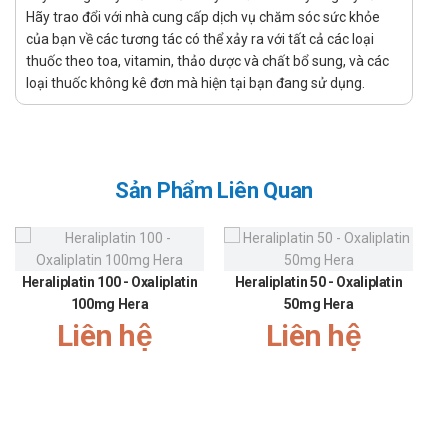
Viêm xương tủy, viêm khớp nhiễm khuẩn.
Hãy trao đổi với nhà cung cấp dịch vụ chăm sóc sức khỏe
của bạn về các tương tác có thể xảy ra với tất cả các loại
Chống chỉ định của Cefadroxil EG 500mg
thuốc theo toa, vitamin, thảo dược và chất bổ sung, và các
loại thuốc không kê đơn mà hiện tại bạn đang sử dụng.
Không dùng cho bệnh nhân mẫn cảm với kháng sinh nhóm
Cephalosporin.
Cách dùng - Liều dùng Cefadroxil EG
500mg
Sản Phẩm Liên Quan
Cách dùng: Thuốc được dùng bằng đường uống. Nên uống
sau bữa ăn 30 phút.
Liều dùng:
Heraliplatin 100 - Oxaliplatin
Heraliplatin 50 - Oxaliplatin
Người lớn: 500 - 1000mg/lần, uống 1 - 2 lần/ngày tùy theo
100mg Hera
50mg Hera
mức độ nhiễm khuẩn.
Liên hệ
Liên hệ
Trẻ em > 6 tuổi: 500mg x 2 lần/ngày.
Trẻ em 1 - 6 tuổi: 250mg x 2 lần/ngày.
Người bệnh thận: