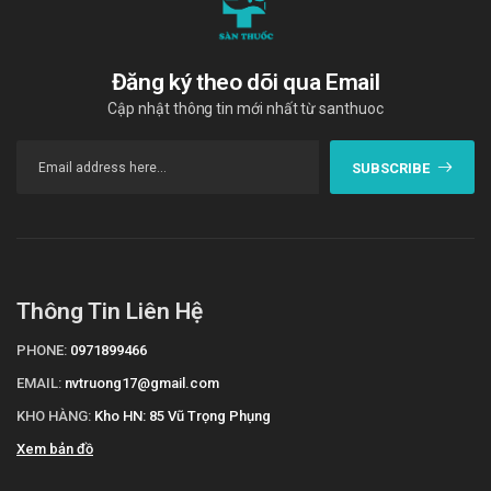
Các bạn có thể dễ dàng mua
Cefadroxil EG 500mg
tại
Trường
Anh
bằng cách:
Đăng ký theo dõi qua Email
Mua hàng trực tiếp tại cửa hàng với khách lẻ theo
khung giờ
sáng:10h-11h
,
chiều: 14h30-15h30
Cập nhật thông tin mới nhất từ santhuoc
Mua hàng trên website:
https://santhuoc.net
Mua hàng qua số điện thoại
SUBSCRIBE
hotline:
Call/Zalo: 090.179.6388
để được gặp dược sĩ
đại học tư vấn cụ thể và nhanh nhất.
Thông Tin Liên Hệ
PHONE:
0971899466
EMAIL:
nvtruong17@gmail.com
KHO HÀNG:
Kho HN: 85 Vũ Trọng Phụng
Xem bản đồ