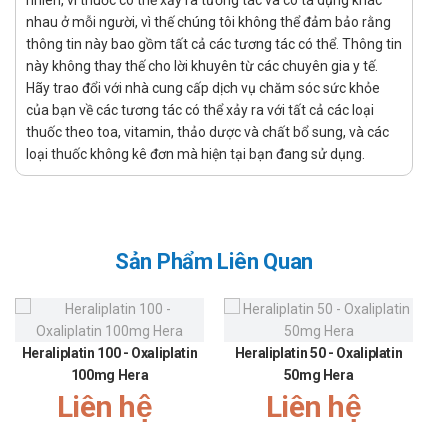
nhiên, vì thuốc có thể xảy ra tương tác và có tá dụng khác
250mg Medochemie
nhau ở mỗi người, vì thế chúng tôi không thể đảm bảo rằng
thông tin này bao gồm tất cả các tương tác có thể. Thông tin
Cách dùng:
này không thay thế cho lời khuyên từ các chuyên gia y tế.
Hãy trao đổi với nhà cung cấp dịch vụ chăm sóc sức khỏe
Thuốc được dùng để uống
của bạn về các tương tác có thể xảy ra với tất cả các loại
Liều dùng:
thuốc theo toa, vitamin, thảo dược và chất bổ sung, và các
Người lớn: Liều thông thường của người lớn là 250mg mỗi
loại thuốc không kê đơn mà hiện tại bạn đang sử dụng.
8 giờ, trường hợp nhiễm khuẩn nặng hoặc nhiễm khuẩn
các chủng vi khuẩn kém nhạy cảm với thuốc thì liều có thể
tăng lên 500mg mỗi 8 giờ. Tổng liều hằng ngày không
được vượt quá 4g.
Sản Phẩm Liên Quan
Người già : không cần chỉnh liều.
Suy thận : Thường không cần chỉnh liều trong trường hợp
của suy thận từ trung bình đến nặng. Thời gian bán hủy
Heraliplatin 100 - Oxaliplatin
Heraliplatin 50 - Oxaliplatin
của thuốc ở bệnh nhân vô niệu khoảng 2.5 giờ so với 0.8
100mg Hera
50mg Hera
Liên hệ
giờ ở các bệnh nhân bình thường. Do kinh nghiệm lâm
Liên hệ
sàng còn hạn chế vì vậy nên thực hiện theo dõi chặt chẽ