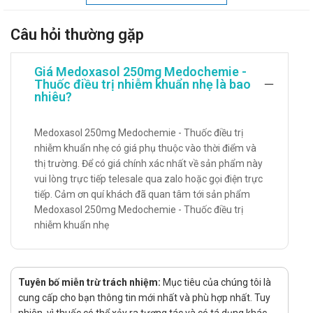
khuẩn đang phát triển và phân chia.
Chỉ định:
Câu hỏi thường gặp
Viêm tai giữa.
Viêm họng.
Giá Medoxasol 250mg Medochemie -
Thuốc điều trị nhiễm khuẩn nhẹ là bao
Viêm amidan.
nhiêu?
Viêm xoang.
Medoxasol 250mg Medochemie - Thuốc điều trị
Viêm phổi.
nhiễm khuẩn nhẹ có giá phụ thuộc vào thời điểm và
Viêm phế quản.
thị trường. Để có giá chính xác nhất về sản phẩm này
Viêm thanh phản.
vui lòng trực tiếp telesale qua zalo hoặc gọi điện trực
tiếp. Cảm ơn quí khách đã quan tâm tới sản phẩm
Viêm bể thận.
Medoxasol 250mg Medochemie - Thuốc điều trị
Viêm bàng quang.
nhiễm khuẩn nhẹ
Viêm niệu đạo do lậu cầu.
Viêm nang lông.
Tuyên bố miễn trừ trách nhiệm:
Mục tiêu của chúng tôi là
Mụn nhọt, chốc lở, mủ da.
cung cấp cho bạn thông tin mới nhất và phù hợp nhất. Tuy
Hướng dẫn sử dụng Medoxasol