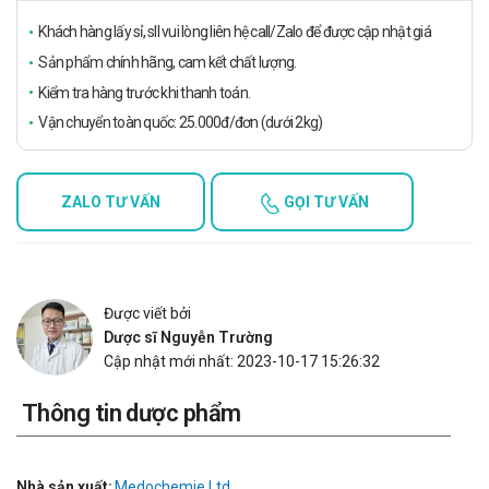
Khách hàng lấy sỉ, sll vui lòng liên hệ call/Zalo để được cập nhật giá
Sản phẩm chính hãng, cam kết chất lượng.
Kiểm tra hàng trước khi thanh toán.
Vận chuyển toàn quốc: 25.000đ/đơn (dưới 2kg)
ZALO TƯ VẤN
GỌI TƯ VẤN
Được viết bởi
Dược sĩ Nguyễn Trường
Cập nhật mới nhất: 2023-10-17 15:26:32
Thông tin dược phẩm
Nhà sản xuất:
Medochemie Ltd