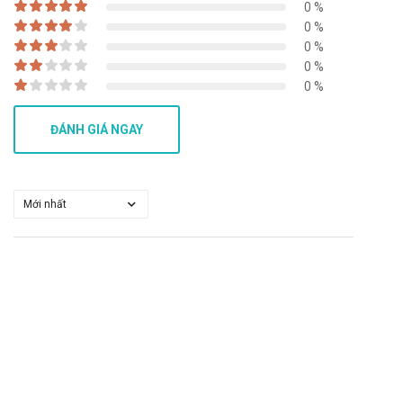
Tác dụng không mong muốn của
0 %
0 %
Medoxasol 250mg Medochemie
0 %
0 %
Thường gặp tiêu chảy, buồn nôn, nôn nhưng hiếm khi nặng
0 %
đến mức cần ngưng điều trị.
Ngứa, nổi mề đay nhưng nếu ngưng dùng thuốc, các tác dụng
ĐÁNH GIÁ NGAY
này thường sẽ giảm nhanh chóng.
Viêm ruột kết, số hiếm trường hợp viêm đại tràng giả mạc.
Ngứa bộ phận sinh dục, viêm âm đạo, nấm Candida âm đạo.
Báo ngay cho bác sĩ các phản ứng phụ gặp phải để có biện
pháp xử trí kịp thời.
Tương tác của Medoxasol
250mg Medochemie
Tương tác có thể làm giảm hiệu quả của sản phẩm hoặc gia
tăng nguy cơ mắc các tác dụng phụ. Vì vậy, bạn cần tham
khảo ý kiến của dược sĩ, bác sĩ khi muốn dùng đồng thời với