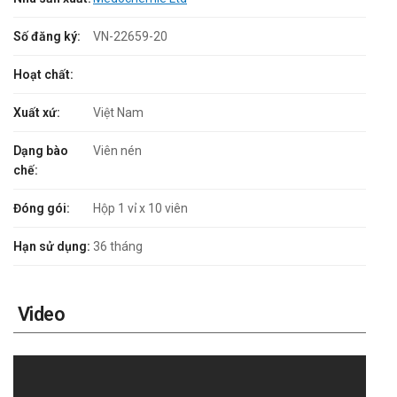
Số đăng ký:
VN-22659-20
Hoạt chất:
Xuất xứ:
Việt Nam
Dạng bào
Viên nén
chế:
Đóng gói:
Hộp 1 vỉ x 10 viên
Hạn sử dụng:
36 tháng
Video