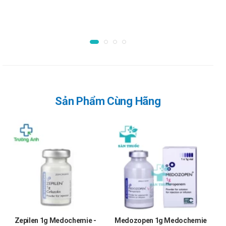
quá trình sử dụng thuốc trên bệnh nhân suy thận
Đối với bệnh nhân thẩm tách máu thường xuyên, liều
250mg – 1000mg nên được chỉ định ngay trước khi thẩm
tách. Liều 250 -500mg nên được chỉ định mỗi 6 – 8 giờ
trong khoảng thời gian giữa các đợt thẩm tách.
Trẻ em : Độ an toàn và hiệu quả của thuốc ở trẻ dưới 1
tháng tuổi chưa được xác định. Tổng liều hàng ngày thông
thường là 20mg/kg cân nặng một ngày, chia thành nhiều
Sản Phẩm Cùng Hãng
liều bằng nhau, mỗi 8 giờ.
Viêm phế quản và viêm phổi: liều 20mg/kg cân nặng ngày,
chia làm nhiều liều bằng nhau, mỗi 8 giờ.
Viêm tai giữa: liều 20mg/kg cân nặng một ngày, chia làm
nhiều liều bằng nhau, mỗi 12 giờ.
Trường hợp nhiễm trùng do liên cầu tán huyết β,
Streptococcus sp. thì việc điều trị nên được tiếp tục ít nhất
10 ngày.
Zepilen 1g Medochemie -
Medozopen 1g Medochemie