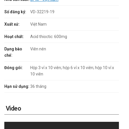
Số đăng ký:
VD-32219-19
Xuất xứ:
Việt Nam
Hoạt chất:
Acid thioctic: 600mg
Dạng bào
Viên nén
chế:
Đóng gói:
Hộp 3 vỉ x 10 viên; hộp 6 vỉ x 10 viên; hộp 10 vỉ x
10 viên
Hạn sử dụng:
36 tháng
Video