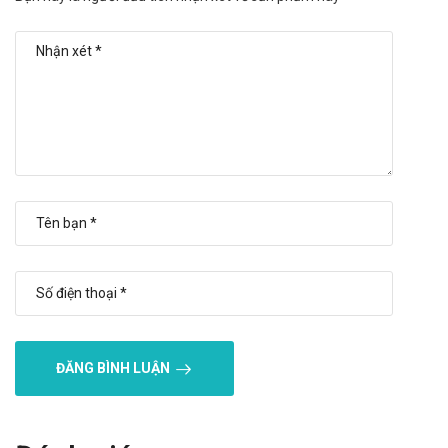
lượng hoặc không đúng cách.
Tác dụng không mong muốn có thể gặp
phải
Các triệu chứng trên tiêu hóa: Rất hiếm: Buồn nôn, nôn, đau
dạ dày-ruột và tiêu chảy.
Phản ứng mẫn cảm: Rất hiếm: Phản ứng dị ứng như là phát
ban, mày đay và ngứa.
Rối loạn hệ thần kinh: Rất hiếm: Thay đổi và/hoặc rối loạn vị
giác.
Những phản ứng không mong muốn khác: Rất hiếm: bởi vì
quá trình tiêu dùng đường có thể cải thiện ở bệnh nhân đái
tháo đường, tình trạng hạ đường huyết có thể xảy ra. Các triệu
chứng tương tự như hạ đường huyết đã được mô tả như là
ĐĂNG BÌNH LUẬN
chóng mặt, toát mồ hôi, đau đầu, biến đổi thị giác.
Thông báo cho Bác sĩ những tác dụng không mong muốn gặp
phải khi sử dụng.