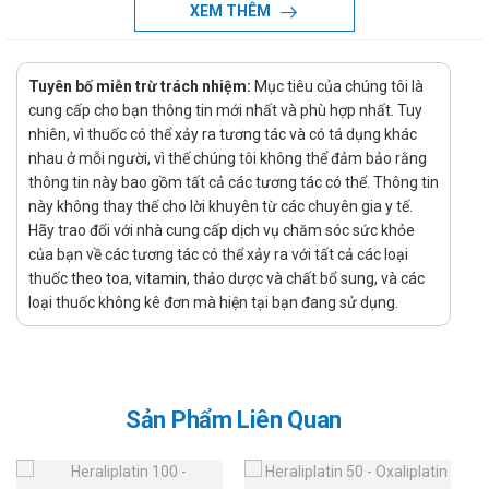
XEM THÊM
Hướng dẫn sử dụng Thiotonic 600 SPM
Liều dùng:
Tuyên bố miễn trừ trách nhiệm:
Mục tiêu của chúng tôi là
Đối với các trường hợp rối loạn cảm giác có liên quan với
cung cấp cho bạn thông tin mới nhất và phù hợp nhất. Tuy
bệnh viêm đa dây thần kinh trên bệnh nhân đái tháo
nhiên, vì thuốc có thể xảy ra tương tác và có tá dụng khác
đường ở người lớn, liều dùng hằng ngày được khuyến cáo
nhau ở mỗi người, vì thế chúng tôi không thể đảm bảo rằng
là 1 viên acid thioctic (tương ứng với 600mg alpha-lipoic
thông tin này bao gồm tất cả các tương tác có thể. Thông tin
này không thay thế cho lời khuyên từ các chuyên gia y tế.
acid) uống một lần vào khoảng 30 phút trước khi ăn sáng.
Hãy trao đổi với nhà cung cấp dịch vụ chăm sóc sức khỏe
Trong trường hợp rối loạn cảm giác nghiêm trọng, liệu
của bạn về các tương tác có thể xảy ra với tất cả các loại
pháp tiêm truyền với alpha-lipoic acid có thế được tiến
thuốc theo toa, vitamin, thảo dược và chất bổ sung, và các
hành đầu tiên.
loại thuốc không kê đơn mà hiện tại bạn đang sử dụng.
Cách dùng:
Sản phẩm dùng đường uống.
Chống chỉ định Thiotonic 600 SPM
Sản Phẩm Liên Quan
Quá mẫn với các thành phần của thuốc.
Do chưa có nghiên cứu trên trẻ em và thanh thiếu niên, không