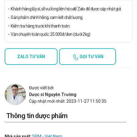
Khách hàng lấy sỉ, sll vui lòng liên hệ call/Zalo để được cập nhật giá
Sản phẩm chính hãng, cam kết chất lượng.
Kiểm tra hàng trước khi thanh toán.
Vận chuyển toàn quốc: 25.000đ/đơn (dưới 2kg)
ZALO TƯ VẤN
GỌI TƯ VẤN
Được viết bởi
Dược sĩ Nguyễn Trường
Cập nhật mới nhất: 2023-11-27 11:50:35
Thông tin dược phẩm
Nhà sản xuất:
SPM - Việt Nam