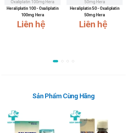
nên dùng acid thioctic với những đối tượng này.
Heraliplatin 100 - Oxaliplatin
Heraliplatin 50 - Oxaliplatin
Acid thioctic chống chỉ định tuyệt đối ở những bệnh nhân đã
100mg Hera
50mg Hera
biết có mẫn cảm với thành phần nào của thuốc.
Liên hệ
Liên hệ
Lưu ý khi sử dụng Thiotonic 600 SPM
Để đạt được hiệu quả tốt nhất khi sử dụng sản phẩm, bạn cần
dùng đúng liều theo chỉ định của nhân viên y tế hoặc theo chỉ
dẫn của nhà sản xuất, không được tự ý tăng liều hoặc giảm
liều.
Sử dụng cho một số đối tượng đặc biệt
Dùng cho phụ nữ có thai và cho con bú: Cần hết sức thận
trọng, nên tham khảo ý kiến bác sĩ hoặc dược sĩ trước khi sử
Sản Phẩm Cùng Hãng
dụng.
Người lái xe: Chưa có bất kỳ báo cáo cụ thể nào. Thận trọng
và tham khảo ý kiến bác sĩ trước khi dùng sản phẩm cho
người lái xe và vận hành máy móc.