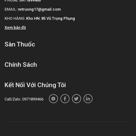
PHONE:
0971899466
EMAIL:
nvtruong17@gmail.com
KHO HÀNG:
Kho HN: 85 Vũ Trọng Phụng
Xem bản đồ
Sàn Thuốc
Chính Sách
Kết Nối Với Chúng Tôi
Call/Zalo: 0971899466