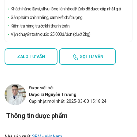
Khách hàng lấy sỉ, sll vui lòng liên hệ call/Zalo để được cập nhật giá
Sản phẩm chính hãng, cam kết chất lượng.
Kiểm tra hàng trước khi thanh toán.
Vận chuyển toàn quốc: 25.000đ/đơn (dưới 2kg)
ZALO TƯ VẤN
GỌI TƯ VẤN
Được viết bởi
Dược sĩ Nguyễn Trường
Cập nhật mới nhất: 2025-03-03 15:18:24
Thông tin dược phẩm
Nhà sản xuất:
SPM - Việt Nam