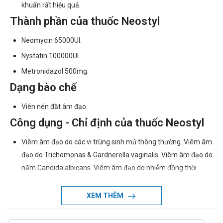
khuẩn rất hiệu quả.
Thành phần của thuốc Neostyl
Neomycin 65000UI.
Nystatin 100000UI.
Metronidazol 500mg.
Dạng bào chế
Viên nén đặt âm đạo.
Công dụng - Chỉ định của thuốc Neostyl
Viêm âm đạo do các vi trùng sinh mủ thông thường. Viêm âm
đạo do Trichomonas & Gardnerella vaginalis. Viêm âm đạo do
nấm Candida albicans. Viêm âm đạo do nhiễm đồng thời
Trichomonas & nấm men. Viêm âm đạo do các tác nhân phối
hợp. Phòng ngừa 5 ngày trước & sau các thủ thuật phụ khoa.
XEM THÊM
Chống chỉ định khi dùng thuốc Neostyl