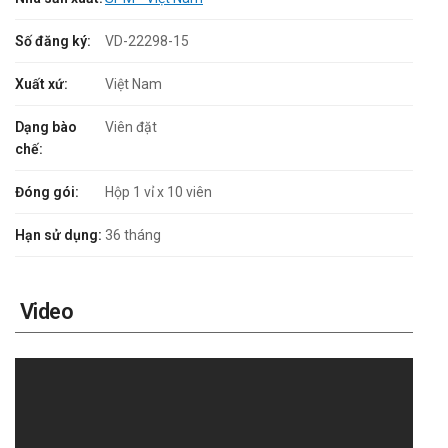
Số đăng ký:
VD-22298-15
Xuất xứ:
Việt Nam
Dạng bào
Viên đặt
chế:
Đóng gói:
Hộp 1 vỉ x 10 viên
Hạn sử dụng:
36 tháng
Video