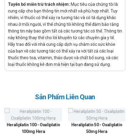
Quá mẫn với thành phần của thuốc.
Tuyên bố miễn trừ trách nhiệm:
Mục tiêu của chúng tôi là
cung cấp cho bạn thông tin mới nhất và phù hợp nhất. Tuy
Liều dùng - Cách dùng thuốc Neostyl
nhiên, vì thuốc có thể xảy ra tương tác và có tá dụng khác
nhau ở mỗi người, vì thế chúng tôi không thể đảm bảo rằng
Cách dùng:
thông tin này bao gồm tất cả các tương tác có thể. Thông tin
Thuốc sử dụng đặt trực tiếp vào âm đạo.
này không thay thế cho lời khuyên từ các chuyên gia y tế.
Liều dùng:
Hãy trao đổi với nhà cung cấp dịch vụ chăm sóc sức khỏe
của bạn về các tương tác có thể xảy ra với tất cả các loại
Liều dùng: 1 hay 2 viên đặt âm đạo /ngày trong 10 ngày
thuốc theo toa, vitamin, thảo dược và chất bổ sung, và các
liên tục.
loại thuốc không kê đơn mà hiện tại bạn đang sử dụng.
Lưu ý khi sử dụng thuốc Neostyl
Thành phần Metronidazol có bên trong thuốc được chứng
minh là có thể gây nên những nguy cơ đối với thai nhi vào
Sản Phẩm Liên Quan
khoảng thời gian 3 tháng đầu của thai kỳ. Chính vì vậy, không
nên dùng thuốc vào thời gian đầu khi mang thai. Nếu người
bệnh buộc phải dùng, nên hỏi ý kiến bác sĩ để có được những
chỉ định đúng nhất.
Heraliplatin 100 - Oxaliplatin
Heraliplatin 50 - Oxaliplatin
100mg Hera
50mg Hera
Đối với người bệnh trong giai đoạn cho con bú, thuốc Neostyl