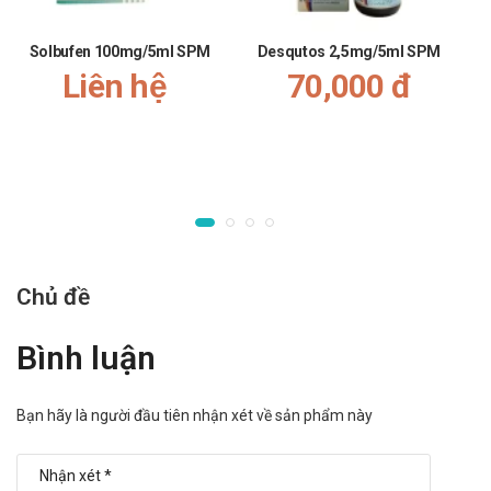
Tương tác thuốc Neostyl
Solbufen 100mg/5ml SPM
Desqutos 2,5mg/5ml SPM
Thuốc Neostyl có khả năng làm tăng tác dụng của các loại
Liên hệ
70,000 đ
thuốc chống đông máu, điển hình trong đó là Warfarin. Nên
tránh sử dụng 2 loại thuốc này cùng một lúc.
Không nên dùng thuốc đối với người bệnh có nồng độ Lithi bên
trong máu cao. Điều này càng làm cho nồng độ lithi tăng lên
và gây độc.
Đồng thời, thuốc Neostyl cũng làm tăng tác dụng của các
thuốc giãn cơ như Vecuronium.
Chủ đề
Xử trí khi quên liều
Bình luận
Dùng liều đó ngay khi nhớ ra. Không dùng liều thứ hai để bù
cho liều mà bạn có thể đã bỏ lỡ. Chỉ cần tiếp tục với liều tiếp
Bạn hãy là người đầu tiên nhận xét về sản phẩm này
theo.
Xử trí khi quá liều